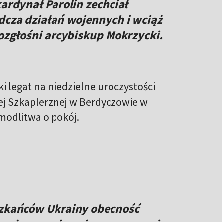
kardynał Parolin zechciał
adcza działań wojennych i wciąż
rozgłośni arcybiskup Mokrzycki.
i legat na niedzielne uroczystości
j Szkaplerznej w Berdyczowie w
modlitwa o pokój.
eszkańców Ukrainy obecność