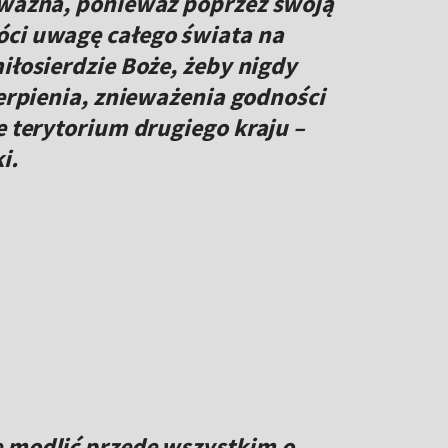
o ważna, ponieważ poprzez swoją
óci uwagę całego świata na
iłosierdzie Boże, żeby nigdy
ierpienia, znieważenia godności
e terytorium drugiego kraju –
i.
ę modlić przede wszystkim o