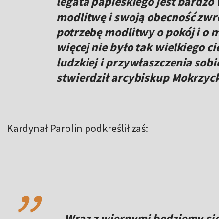
legata papieskiego jest bardz
modlitwę i swoją obecność zwr
potrzebę modlitwy o pokój i o m
więcej nie było tak wielkiego c
ludzkiej i przywłaszczenia sobi
stwierdził arcybiskup Mokrzyck
Kardynał Parolin podkreślił zaś:
,,
– Wraz z wiernymi będziemy si