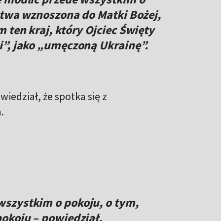
itwa wznoszona do Matki Bożej,
 ten kraj, który Ojciec Święty
i”, jako „umęczoną Ukrainę”.
iedział, że spotka się z
.
szystkim o pokoju, o tym,
okoju – powiedział.