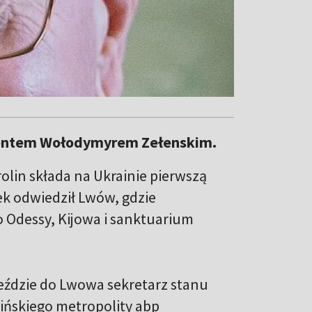
zydentem Wołodymyrem Zełenskim.
olin składa na Ukrainie pierwszą
tek odwiedził Lwów, gdzie
o Odessy, Kijowa i sanktuarium
eździe do Lwowa sekretarz stanu
acińskiego metropolity abp