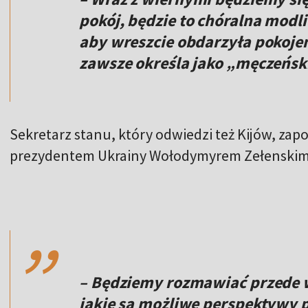
pokój, będzie to chóralna modl
aby wreszcie obdarzyła pokojem
zawsze określa jako „męczeńsk
Sekretarz stanu, który odwiedzi też Kijów, zapow
prezydentem Ukrainy Wołodymyrem Zełenskim
,,
– Będziemy rozmawiać przede w
jakie są możliwe perspektywy p