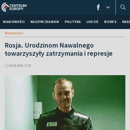
WIADOMOŚCI
NASZYM ZDANIEM
POLITYKA
LUDZIE
BIZNES
NAS
Wiadomości
Rosja. Urodzinom Nawalnego
towarzyszyły zatrzymania i represje
05.06.2024, 17:37