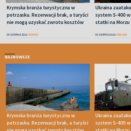
Krymska branża turystyczna w
Ukraina zaatako
potrzasku. Rezerwacji brak, a turyści
system S-400 w 
nie mogą uzyskać zwrotu kosztów
statki na Morz
09 SIERPNIA 2026
BIZNES
09 SIERPNIA 2026
WOJNA
NAJNOWSZE
Krymska branża turystyczna w
Ukraina zaatako
potrzasku. Rezerwacji brak, a turyści
system S-400 w 
nie mogą uzyskać zwrotu kosztów
statki na Morz