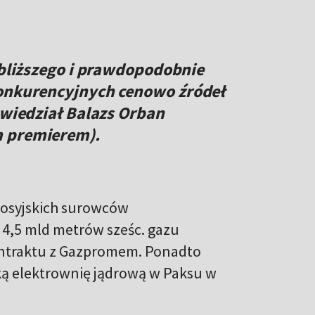
ajbliższego i prawdopodobnie
konkurencyjnych cenowo źródeł
owiedział Balazs Orban
m premierem).
rosyjskich surowców
e 4,5 mld metrów sześc. gazu
ntraktu z Gazpromem. Ponadto
ką elektrownię jądrową w Paksu w