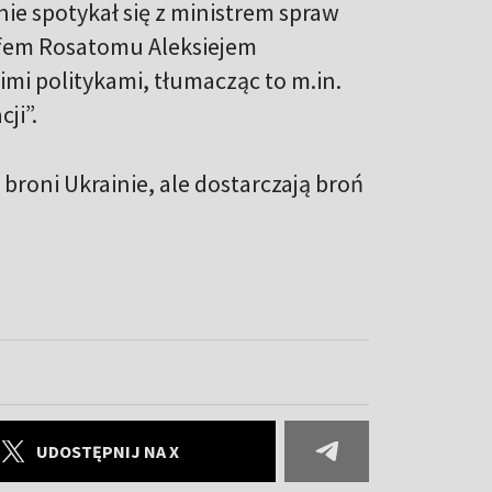
tnie spotykał się z ministrem spraw
efem Rosatomu Aleksiejem
imi politykami, tłumacząc to m.in.
ji”.
broni Ukrainie, ale dostarczają broń
UDOSTĘPNIJ NA X