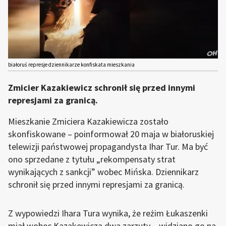
białoruś represje dziennikarze konfiskata mieszkania
Zmicier Kazakiewicz schronił się przed innymi
represjami za granicą.
Mieszkanie Zmiciera Kazakiewicza zostało
skonfiskowane – poinformował 20 maja w białoruskiej
telewizji państwowej propagandysta Ihar Tur. Ma być
ono sprzedane z tytułu „rekompensaty strat
wynikających z sankcji” wobec Mińska. Dziennikarz
schronił się przed innymi represjami za granicą.
Z wypowiedzi Ihara Tura wynika, że reżim Łukaszenki
miał wobec Kazakewicza dwa zarzuty – widziano go na