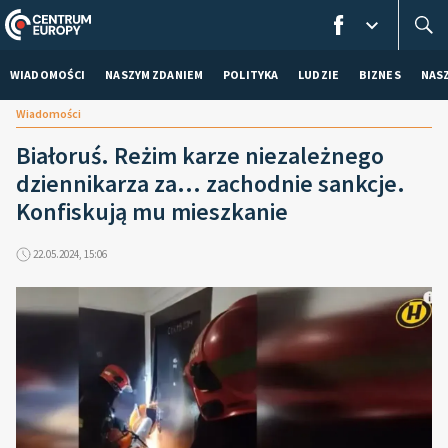
WIADOMOŚCI
NASZYM ZDANIEM
POLITYKA
LUDZIE
BIZNES
NAS
Wiadomości
Białoruś. Reżim karze niezależnego
dziennikarza za... zachodnie sankcje.
Konfiskują mu mieszkanie
22.05.2024, 15:06