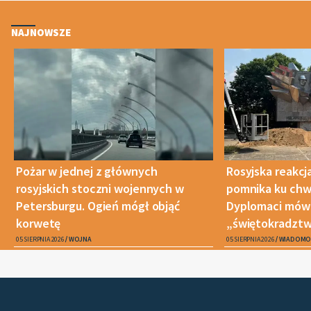
NAJNOWSZE
Pożar w jednej z głównych
Rosyjska reakcj
rosyjskich stoczni wojennych w
pomnika ku chwa
Petersburgu. Ogień mógł objąć
Dyplomaci mówi
korwetę
„świętokradztw
05 SIERPNIA 2026
WOJNA
05 SIERPNIA 2026
WIADOMO