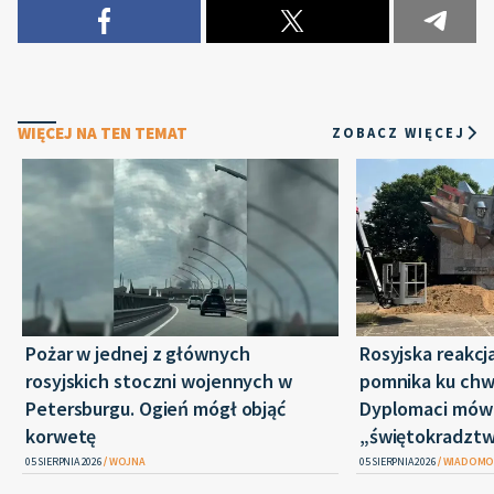
WIĘCEJ NA TEN TEMAT
ZOBACZ WIĘCEJ
Pożar w jednej z głównych
Rosyjska reakcj
rosyjskich stoczni wojennych w
pomnika ku chwa
Petersburgu. Ogień mógł objąć
Dyplomaci mówi
korwetę
„świętokradztw
05 SIERPNIA 2026
WOJNA
05 SIERPNIA 2026
WIADOMO