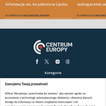
informacje ws. incydentu w Lipsku
wzbogacenie si
06 SIERPNIA 2026
NASZE BEZPIECZEŃSTWO
06 SIERPNIA 2026
WIADOMO
Kategorie
Wiadomości
Szanujemy Twoją prywatność
Wojna
Opinie
Kliknij "Akceptuję i przechodzę do serwisu", aby wyrazić zgody na
korzystanie z technologii automatycznego śledzenia i zbierania danych,
Białoruś / Polska
dostęp do informacji na Twoim urządzeniu końcowym i ich