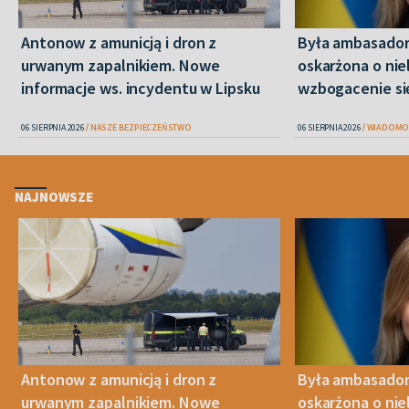
Antonow z amunicją i dron z
Była ambasador
urwanym zapalnikiem. Nowe
oskarżona o nie
informacje ws. incydentu w Lipsku
wzbogacenie si
06 SIERPNIA 2026
NASZE BEZPIECZEŃSTWO
06 SIERPNIA 2026
WIADOMO
NAJNOWSZE
Antonow z amunicją i dron z
Była ambasador
urwanym zapalnikiem. Nowe
oskarżona o nie