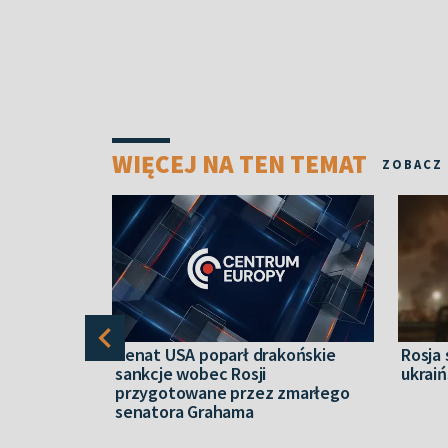
WIĘCEJ NA TEN TEMAT
ZOBACZ
ietrzna
Senat USA poparł drakońskie
Rosja
ylko 29 ze
sankcje wobec Rosji
ukraiń
przygotowane przez zmarłego
senatora Grahama