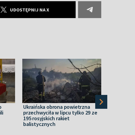
UDOSTĘPNIJ NA X
o
Ukraińska obrona powietrzna
Senat USA 
li
przechwyciła w lipcu tylko 29 ze
sankcje wo
195 rosyjskich rakiet
przygotow
balistycznych
senatora 