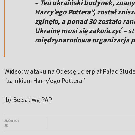
– Ten ukraiński budynek, znany
Harry’ego Pottera”, został znis
zginęło, a ponad 30 zostało ran
Ukrainę musi się zakończyć – s
międzynarodowa organizacja p
Wideo: w ataku na Odessę ucierpiał Pałac St
“zamkiem Harry’ego Pottera”
jb/ Belsat wg PAP
ŹRÓDŁO:
JB