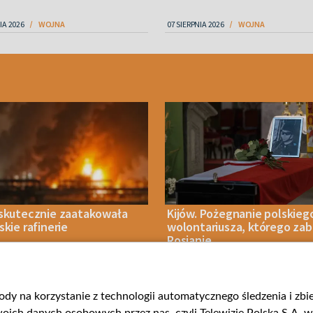
IA 2026
WOJNA
07 SIERPNIA 2026
WOJNA
 skutecznie zaatakowała
Kijów. Pożegnanie polskieg
skie rafinerie
wolontariusza, którego zabi
Rosjanie
gody na korzystanie z technologii automatycznego śledzenia i zb
IA 2026
WOJNA
07 SIERPNIA 2026
WOJNA