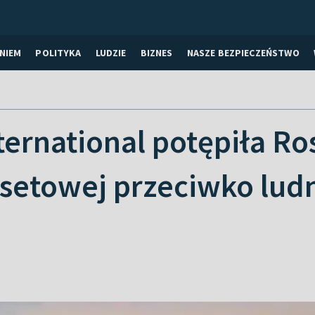
NIEM
POLITYKA
LUDZIE
BIZNES
NASZE BEZPIECZEŃSTWO
ernational potępiła Ros
setowej przeciwko ludn