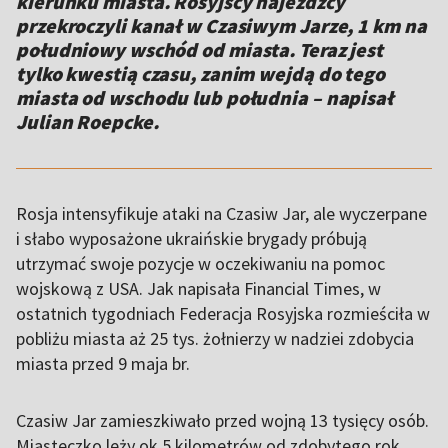
kierunku miasta. Rosyjscy najeźdźcy
przekroczyli kanał w Czasiwym Jarze, 1 km na
południowy wschód od miasta. Teraz jest
tylko kwestią czasu, zanim wejdą do tego
miasta od wschodu lub południa – napisał
Julian Roepcke.
Rosja intensyfikuje ataki na Czasiw Jar, ale wyczerpane
i słabo wyposażone ukraińskie brygady próbują
utrzymać swoje pozycje w oczekiwaniu na pomoc
wojskową z USA. Jak napisała Financial Times, w
ostatnich tygodniach Federacja Rosyjska rozmieściła w
pobliżu miasta aż 25 tys. żołnierzy w nadziei zdobycia
miasta przed 9 maja br.
Czasiw Jar zamieszkiwało przed wojną 13 tysięcy osób.
Miasteczko leży ok 5 kilometrów od zdobytego rok