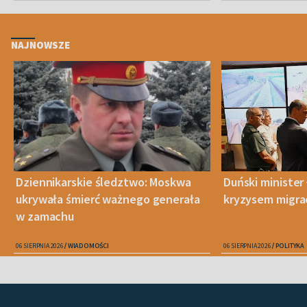
NAJNOWSZE
Dziennikarskie śledztwo: Moskwa
Duński minister 
ukrywała śmierć ważnego generała
kryzysem migra
w zamachu
06 SIERPNIA 2026
WIADOMOŚCI
06 SIERPNIA 2026
POLITYKA