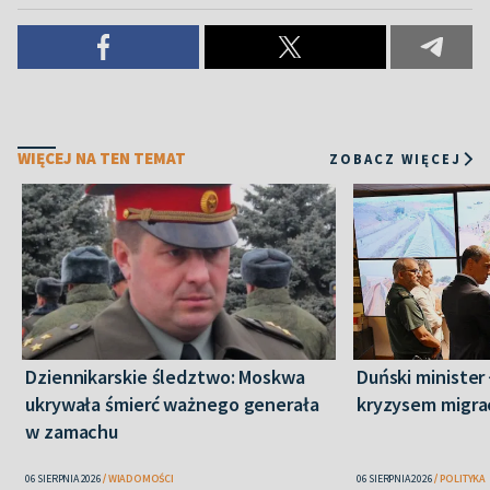
WIĘCEJ NA TEN TEMAT
ZOBACZ WIĘCEJ
Dziennikarskie śledztwo: Moskwa
Duński minister 
ukrywała śmierć ważnego generała
kryzysem migra
w zamachu
06 SIERPNIA 2026
WIADOMOŚCI
06 SIERPNIA 2026
POLITYKA