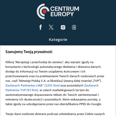
Kategorie
Wiadomości
Szanujemy Twoją prywatność
Wojna
Opinie
Kliknij "Akceptuję i przechodzę do serwisu", aby wyrazić zgody na
korzystanie z technologii automatycznego śledzenia i zbierania danych,
Białoruś / Polska
dostęp do informacji na Twoim urządzeniu końcowym i ich
Czytelnia
przechowywanie oraz na przetwarzanie Twoich danych osobowych przez
nas, czyli Telewizję Polską S.A. w likwidacji (zwaną dalej również „TVP”),
Centrum Europy
Zaufanych Partnerów z IAB* (1201 firm)
oraz pozostałych
Zaufanych
Partnerów TVP (93 firm)
, w celach marketingowych (w tym do
O nas
zautomatyzowanego dopasowania reklam do Twoich zainteresowań i
Kontakt
mierzenia ich skuteczności) i pozostałych, które wskazujemy poniżej, a
także zgody na udostępnianie przez nas identyfikatora PPID do Google.
Informacje o nadawcy
Serwisy partnerskie
Twoje dane osobowe zbierane podczas odwiedzania przez Ciebie naszych