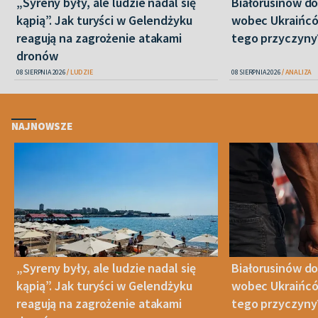
„Syreny były, ale ludzie nadal się
Białorusinów do
kąpią”. Jak turyści w Gelendżyku
wobec Ukraińców
reagują na zagrożenie atakami
tego przyczyny
dronów
08 SIERPNIA 2026
LUDZIE
08 SIERPNIA 2026
ANALIZA
NAJNOWSZE
„Syreny były, ale ludzie nadal się
Białorusinów do
kąpią”. Jak turyści w Gelendżyku
wobec Ukraińców
reagują na zagrożenie atakami
tego przyczyny