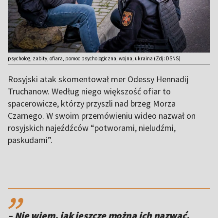
psycholog, zabity, ofiara, pomoc psychologiczna, wojna, ukraina (Zdj: DSNS)
Rosyjski atak skomentował mer Odessy Hennadij
Truchanow. Według niego większość ofiar to
spacerowicze, którzy przyszli nad brzeg Morza
Czarnego. W swoim przemówieniu wideo nazwał on
rosyjskich najeźdźców “potworami, nieludźmi,
paskudami”.
,,
– Nie wiem, jak jeszcze można ich nazwać.