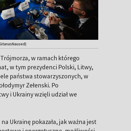
/GitanasNaused)
y Trójmorza, w ramach którego
at, w tym prezydenci Polski, Litwy,
ciele państwa stowarzyszonych, w
ołodymyr Zełenski. Po
wy i Ukrainy wzięli udział we
 na Ukrainę pokazała, jak ważna jest
sportowe i energetyczne, możliwości