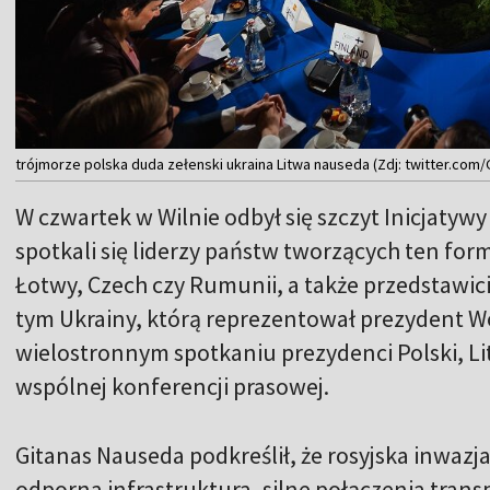
trójmorze polska duda zełenski ukraina Litwa nauseda (Zdj: twitter.com
W czwartek w Wilnie odbył się szczyt Inicjatyw
spotkali się liderzy państw tworzących ten form
Łotwy, Czech czy Rumunii, a także przedstawi
tym Ukrainy, którą reprezentował prezydent W
wielostronnym spotkaniu prezydenci Polski, Lit
wspólnej konferencji prasowej.
Gitanas Nauseda podkreślił, że rosyjska inwazja
odporna infrastruktura, silne połączenia tran