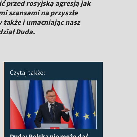
ić przed rosyjską agresją jak
ymi szansami na przyszłe
y także i umacniając nasz
dział Duda.
Czytaj także:
Duda: Polska nie może dać