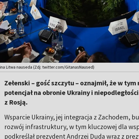
ina Litwa nauseda (Zdj: twitter.com/GitanasNaused)
Zełenski – gość szczytu – oznajmił, że w tym
potencjał na obronie Ukrainy i niepodległośc
z Rosją.
Wsparcie Ukrainy, jej integracja z Zachodem, b
rozwój infrastruktury, w tym kluczowej dla wsp
podkreślał prezydent Andrzej Duda wraz z prez