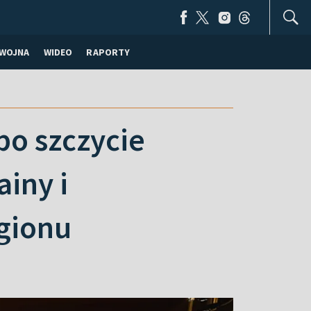
WOJNA
WIDEO
RAPORTY
po szczycie
iny i
gionu