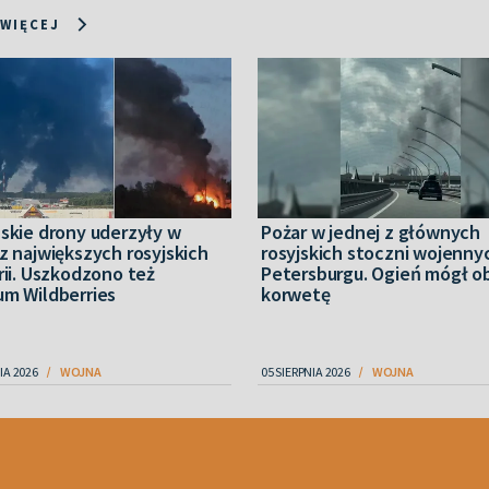
 WIĘCEJ
ńskie drony uderzyły w
Pożar w jednej z głównych
z największych rosyjskich
rosyjskich stoczni wojenny
rii. Uszkodzono też
Petersburgu. Ogień mógł o
um Wildberries
korwetę
IA 2026
WOJNA
05 SIERPNIA 2026
WOJNA