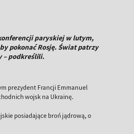
konferencji paryskiej w lutym,
aby pokonać Rosję. Świat patrzy
 – podkreślili.
tym prezydent Francji Emmanuel
chodnich wojsk na Ukrainę.
ejskie posiadające broń jądrową, o