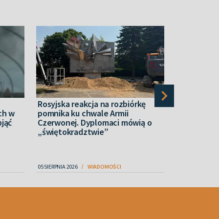
Rosyjska reakcja na rozbiórkę
Szwedzki s
ch w
pomnika ku chwale Armii
przekazani
bjąć
Czerwonej. Dyplomaci mówią o
Caffa z rosy
„świętokradztwie”
05 SIERPNIA 2026
WIADOMOŚCI
06 SIERPNIA 2026