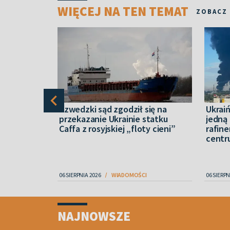
WIĘCEJ NA TEN TEMAT
ZOBACZ
zbiórkę
Szwedzki sąd zgodził się na
Ukrai
ii
przekazanie Ukrainie statku
jedną 
 mówią o
Caffa z rosyjskiej „floty cieni”
rafine
centr
06 SIERPNIA 2026
WIADOMOŚCI
06 SIERPN
Item
1
NAJNOWSZE
of