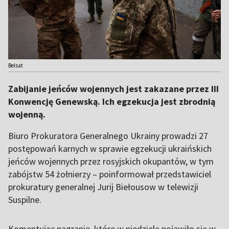
Belsat
Zabijanie jeńców wojennych jest zakazane przez III
Konwencję Genewską. Ich egzekucja jest zbrodnią
wojenną.
Biuro Prokuratora Generalnego Ukrainy prowadzi 27
postępowań karnych w sprawie egzekucji ukraińskich
jeńców wojennych przez rosyjskich okupantów, w tym
zabójstw 54 żołnierzy – poinformował przedstawiciel
prokuratury generalnej Jurij Biełousow w telewizji
Suspilne.
Komentując nagranie, które w niedzielę pojawiło się w