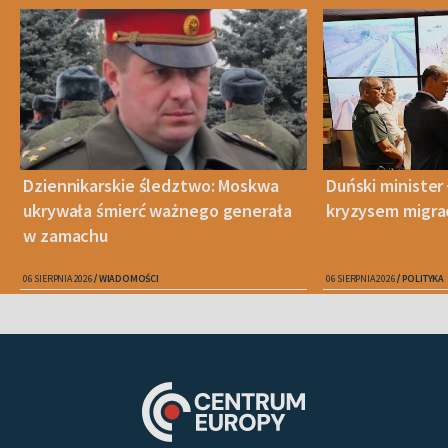
Dziennikarskie śledztwo: Moskwa
Duński minister 
ukrywała śmierć ważnego generała
kryzysem migra
w zamachu
06 SIERPNIA 2026
WIADOMOŚCI
06 SIERPNIA 2026
POLITYKA