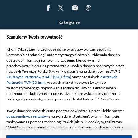
Kategorie
Wiadomości
Szanujemy Twoją prywatność
Wojna
Opinie
Kliknij "Akceptuję i przechodzę do serwisu", aby wyrazić zgody na
korzystanie z technologii automatycznego śledzenia i zbierania danych,
Białoruś / Polska
dostęp do informacji na Twoim urządzeniu końcowym i ich
Czytelnia
przechowywanie oraz na przetwarzanie Twoich danych osobowych przez
nas, czyli Telewizję Polską S.A. w likwidacji (zwaną dalej również „TVP”),
Centrum Europy
Zaufanych Partnerów z IAB* (1201 firm)
oraz pozostałych
Zaufanych
Partnerów TVP (93 firm)
, w celach marketingowych (w tym do
O nas
zautomatyzowanego dopasowania reklam do Twoich zainteresowań i
Kontakt
mierzenia ich skuteczności) i pozostałych, które wskazujemy poniżej, a
także zgody na udostępnianie przez nas identyfikatora PPID do Google.
Informacje o nadawcy
Serwisy partnerskie
Twoje dane osobowe zbierane podczas odwiedzania przez Ciebie naszych
poszczególnych serwisów
zwanych dalej „Portalem”, w tym informacje
belsat.eu
zapisywane za pomocą technologii takich jak: pliki cookie, sygnalizatory
WWW lub innych podobnych technologii umożliwiających świadczenie
slava.tv
dopasowanych i bezpiecznych usług, personalizację treści oraz reklam,
tvpworld.com