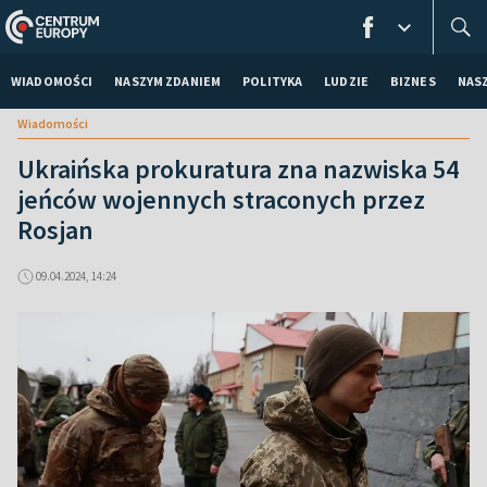
WIADOMOŚCI
NASZYM ZDANIEM
POLITYKA
LUDZIE
BIZNES
NAS
Wiadomości
Ukraińska prokuratura zna nazwiska 54
jeńców wojennych straconych przez
Rosjan
09.04.2024, 14:24