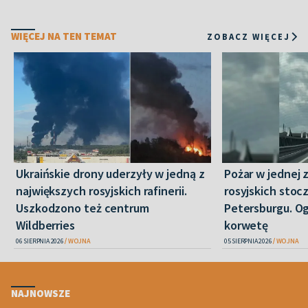
WIĘCEJ NA TEN TEMAT
ZOBACZ WIĘCEJ
Ukraińskie drony uderzyły w jedną z
Pożar w jednej 
największych rosyjskich rafinerii.
rosyjskich stoc
Uszkodzono też centrum
Petersburgu. Og
Wildberries
korwetę
06 SIERPNIA 2026
WOJNA
05 SIERPNIA 2026
WOJNA
NAJNOWSZE