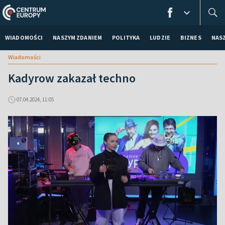
WIADOMOŚCI
NASZYM ZDANIEM
POLITYKA
LUDZIE
BIZNES
NAS
Wiadomości
Kadyrow zakazał techno
07.04.2024, 11:05