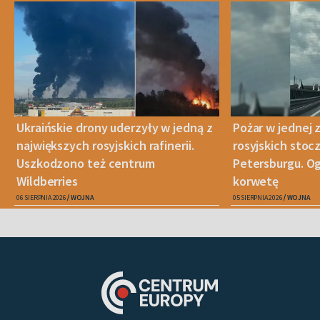
Ukraińskie drony uderzyły w jedną z
Pożar w jednej 
największych rosyjskich rafinerii.
rosyjskich stoc
Uszkodzono też centrum
Petersburgu. Og
Wildberries
korwetę
06 SIERPNIA 2026
WOJNA
05 SIERPNIA 2026
WOJNA