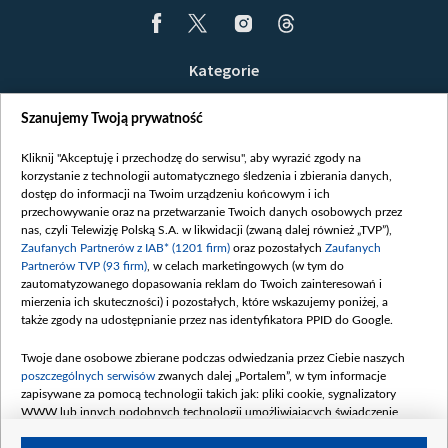
Kategorie
Wiadomości
Szanujemy Twoją prywatność
Wojna
Opinie
Kliknij "Akceptuję i przechodzę do serwisu", aby wyrazić zgody na
korzystanie z technologii automatycznego śledzenia i zbierania danych,
Białoruś / Polska
dostęp do informacji na Twoim urządzeniu końcowym i ich
Czytelnia
przechowywanie oraz na przetwarzanie Twoich danych osobowych przez
nas, czyli Telewizję Polską S.A. w likwidacji (zwaną dalej również „TVP”),
Centrum Europy
Zaufanych Partnerów z IAB* (1201 firm)
oraz pozostałych
Zaufanych
Partnerów TVP (93 firm)
, w celach marketingowych (w tym do
O nas
zautomatyzowanego dopasowania reklam do Twoich zainteresowań i
Kontakt
mierzenia ich skuteczności) i pozostałych, które wskazujemy poniżej, a
także zgody na udostępnianie przez nas identyfikatora PPID do Google.
Informacje o nadawcy
Serwisy partnerskie
Twoje dane osobowe zbierane podczas odwiedzania przez Ciebie naszych
poszczególnych serwisów
zwanych dalej „Portalem”, w tym informacje
belsat.eu
zapisywane za pomocą technologii takich jak: pliki cookie, sygnalizatory
WWW lub innych podobnych technologii umożliwiających świadczenie
slava.tv
dopasowanych i bezpiecznych usług, personalizację treści oraz reklam,
tvpworld.com