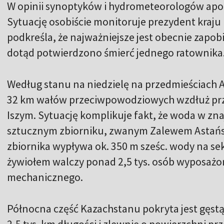
W opinii synoptyków i hydrometeorologów apog
Sytuację osobiście monitoruje prezydent kraj
podkreśla, że najważniejsze jest obecnie zapob
dotąd potwierdzono śmierć jednego ratownika
Według stanu na niedzielę na przedmieściach
32 km wałów przeciwpowodziowych wzdłuż przep
Iszym. Sytuację komplikuje fakt, że woda w znaj
sztucznym zbiorniku, zwanym Zalewem Astańsk
zbiornika wypływa ok. 350 m sześc. wody na se
żywiołem walczy ponad 2,5 tys. osób wyposażo
mechanicznego.
Północna część Kazachstanu pokryta jest gęstą 