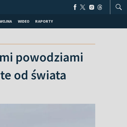
WOJNA
WIDEO
RAPORTY
zymi powodziami
ęte od świata