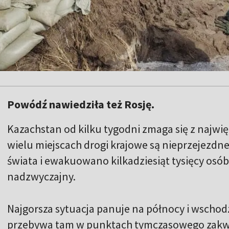
Powódź nawiedziła też Rosję.
Kazachstan od kilku tygodni zmaga się z najwi
wielu miejscach drogi krajowe są nieprzejezdne
świata i ewakuowano kilkadziesiąt tysięcy osó
nadzwyczajny.
Najgorsza sytuacja panuje na północy i wschodzi
przebywa tam w punktach tymczasowego zakwa