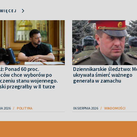
 WIĘCEJ
ż: Ponad 60 proc.
Dziennikarskie śledztwo: 
ńców chce wyborów po
ukrywała śmierć ważnego
czeniu stanu wojennego.
generała w zamachu
ki przegrałby w II turze
IA 2026
POLITYKA
06 SIERPNIA 2026
WIADOMOŚCI