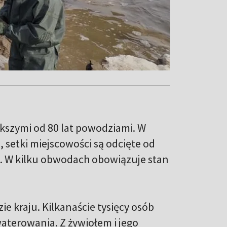
ększymi od 80 lat powodziami. W
, setki miejscowości są odcięte od
b. W kilku obwodach obowiązuje stan
e kraju. Kilkanaście tysięcy osób
terowania. Z żywiołem i jego