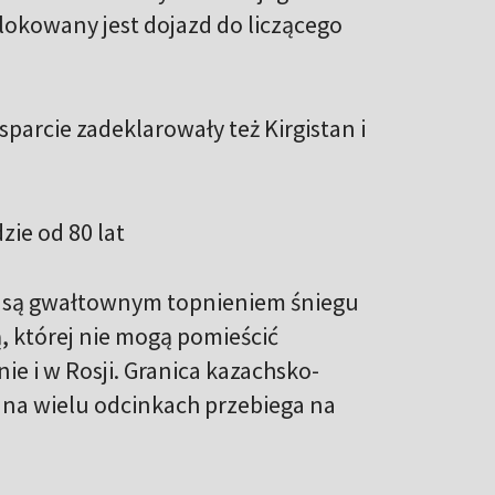
blokowany jest dojazd do liczącego
parcie zadeklarowały też Kirgistan i
ie od 80 lat
e są gwałtownym topnieniem śniegu
, której nie mogą pomieścić
ie i w Rosji. Granica kazachsko-
, na wielu odcinkach przebiega na