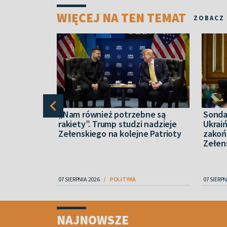
WIĘCEJ NA TEN TEMAT
ZOBACZ
Rosję z
„Nam również potrzebne są
Sonda
 w Ceucie
rakiety”. Trump studzi nadzieje
Ukrai
Zełenskiego na kolejne Patrioty
zakoń
Zełens
07 SIERPNIA 2026
POLITYKA
07 SIERPN
Item
1
NAJNOWSZE
of