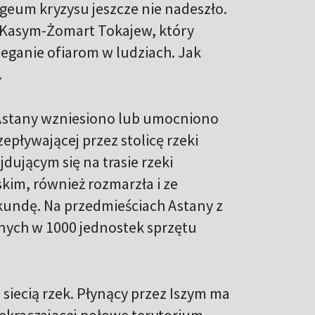
eum kryzysu jeszcze nie nadeszło.
u Kasym-Żomart Tokajew, który
ieganie ofiarom w ludziach. Jak
.
 Astany wzniesiono lub umocniono
ływającej przez stolicę rzeki
dującym się na trasie rzeki
im, również rozmarzła i ze
kundę. Na przedmieściach Astany z
nych w 1000 jednostek sprzętu
siecią rzek. Płynący przez Iszym ma