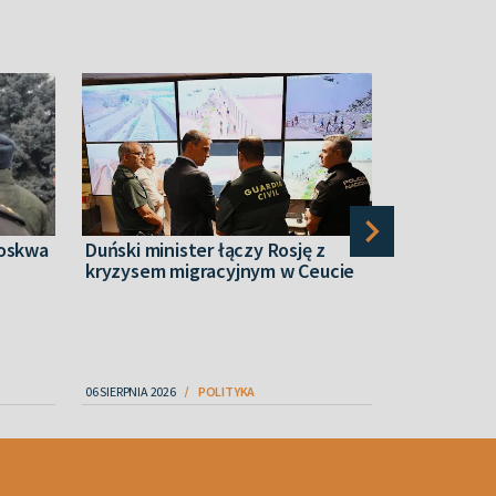
Moskwa
Duński minister łączy Rosję z
„Nam równi
kryzysem migracyjnym w Ceucie
rakiety”. T
Zełenskieg
06 SIERPNIA 2026
POLITYKA
07 SIERPNIA 2026