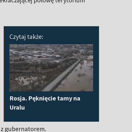
rzekraczającej połowę terytorium
Czytaj także:
Rosja. Pęknięcie tamy na
Uralu
 z gubernatorem.