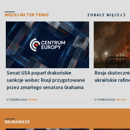
WIĘCEJ NA TEN TEMAT
ZOBACZ WIĘCEJ
Senat USA poparł drakońskie
Rosja skuteczn
sankcje wobec Rosji przygotowane
ukraińskie rafin
przez zmarłego senatora Grahama
07 SIERPNIA 2026
BIZNES
07 SIERPNIA 2026
WOJNA
NAJNOWSZE