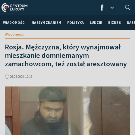
WIADOMOŚCI
NASZYM ZDANIEM
POLITYKA
LUDZIE
BIZNES
NAS
Wiadomości
Rosja. Mężczyzna, który wynajmował
mieszkanie domniemanym
zamachowcom, też został aresztowany
26.03.2024, 12:16