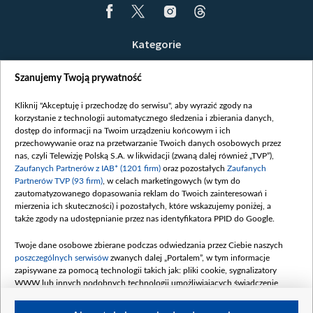
Kategorie
Wiadomości
Szanujemy Twoją prywatność
Wojna
Opinie
Kliknij "Akceptuję i przechodzę do serwisu", aby wyrazić zgody na
korzystanie z technologii automatycznego śledzenia i zbierania danych,
Białoruś / Polska
dostęp do informacji na Twoim urządzeniu końcowym i ich
Czytelnia
przechowywanie oraz na przetwarzanie Twoich danych osobowych przez
nas, czyli Telewizję Polską S.A. w likwidacji (zwaną dalej również „TVP”),
Centrum Europy
Zaufanych Partnerów z IAB* (1201 firm)
oraz pozostałych
Zaufanych
Partnerów TVP (93 firm)
, w celach marketingowych (w tym do
O nas
zautomatyzowanego dopasowania reklam do Twoich zainteresowań i
Kontakt
mierzenia ich skuteczności) i pozostałych, które wskazujemy poniżej, a
także zgody na udostępnianie przez nas identyfikatora PPID do Google.
Informacje o nadawcy
Serwisy partnerskie
Twoje dane osobowe zbierane podczas odwiedzania przez Ciebie naszych
poszczególnych serwisów
zwanych dalej „Portalem”, w tym informacje
belsat.eu
zapisywane za pomocą technologii takich jak: pliki cookie, sygnalizatory
WWW lub innych podobnych technologii umożliwiających świadczenie
slava.tv
dopasowanych i bezpiecznych usług, personalizację treści oraz reklam,
tvpworld.com
udostępnianie funkcji mediów społecznościowych oraz analizowanie ruchu