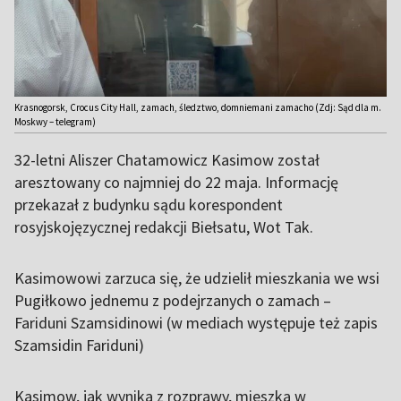
Krasnogorsk, Crocus City Hall, zamach, śledztwo, domniemani zamacho (Zdj: Sąd dla m.
Moskwy – telegram)
32-letni Aliszer Chatamowicz Kasimow został
aresztowany co najmniej do 22 maja. Informację
przekazał z budynku sądu korespondent
rosyjskojęzycznej redakcji Biełsatu, Wot Tak.
Kasimowowi zarzuca się, że udzielił mieszkania we wsi
Pugiłkowo jednemu z podejrzanych o zamach –
Fariduni Szamsidinowi (w mediach występuje też zapis
Szamsidin Fariduni)
Kasimow, jak wynika z rozprawy, mieszka w