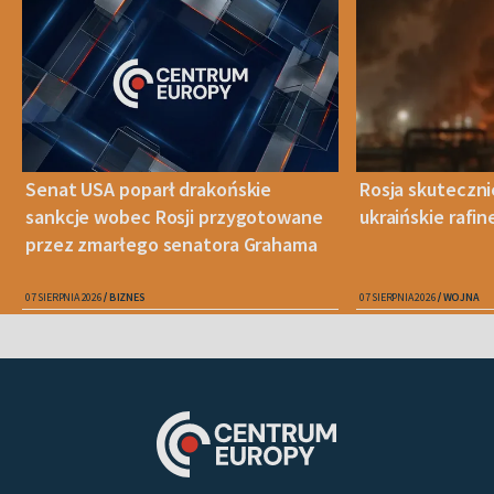
Senat USA poparł drakońskie
Rosja skuteczn
sankcje wobec Rosji przygotowane
ukraińskie rafin
przez zmarłego senatora Grahama
07 SIERPNIA 2026
BIZNES
07 SIERPNIA 2026
WOJNA