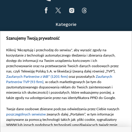
Kategorie
Wiadomości
Szanujemy Twoją prywatność
Wojna
Opinie
Kliknij "Akceptuję i przechodzę do serwisu", aby wyrazić zgody na
korzystanie z technologii automatycznego śledzenia i zbierania danych,
Białoruś / Polska
dostęp do informacji na Twoim urządzeniu końcowym i ich
Czytelnia
przechowywanie oraz na przetwarzanie Twoich danych osobowych przez
nas, czyli Telewizję Polską S.A. w likwidacji (zwaną dalej również „TVP”),
Centrum Europy
Zaufanych Partnerów z IAB* (1201 firm)
oraz pozostałych
Zaufanych
Partnerów TVP (93 firm)
, w celach marketingowych (w tym do
O nas
zautomatyzowanego dopasowania reklam do Twoich zainteresowań i
Kontakt
mierzenia ich skuteczności) i pozostałych, które wskazujemy poniżej, a
także zgody na udostępnianie przez nas identyfikatora PPID do Google.
Informacje o nadawcy
Serwisy partnerskie
Twoje dane osobowe zbierane podczas odwiedzania przez Ciebie naszych
poszczególnych serwisów
zwanych dalej „Portalem”, w tym informacje
belsat.eu
zapisywane za pomocą technologii takich jak: pliki cookie, sygnalizatory
WWW lub innych podobnych technologii umożliwiających świadczenie
slava.tv
dopasowanych i bezpiecznych usług, personalizację treści oraz reklam,