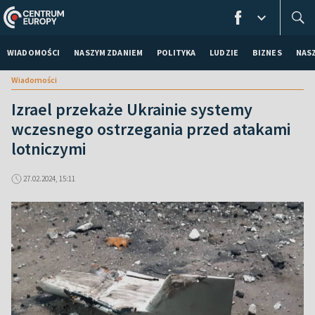
WIADOMOŚCI
NASZYM ZDANIEM
POLITYKA
LUDZIE
BIZNES
NAS
Wiadomości
Izrael przekaże Ukrainie systemy
wczesnego ostrzegania przed atakami
lotniczymi
27.02.2024, 15:11