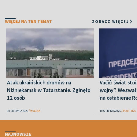
WIĘCEJ NA TEN TEMAT
ZOBACZ WIĘCEJ
Atak ukraińskich dronów na
Vučić: świat sto
Niżniekamsk w Tatarstanie. Zginęło
wojny”. Wezwał 
12 osób
na osłabienie Ro
10 SIERPNIA 2026
WOJNA
10 SIERPNIA 2026
POLITYKA
NAJNOWSZE