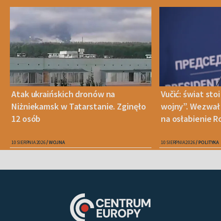
Atak ukraińskich dronów na
Vučić: świat sto
Niżniekamsk w Tatarstanie. Zginęło
wojny”. Wezwał 
12 osób
na osłabienie Ro
10 SIERPNIA 2026
WOJNA
10 SIERPNIA 2026
POLITYKA