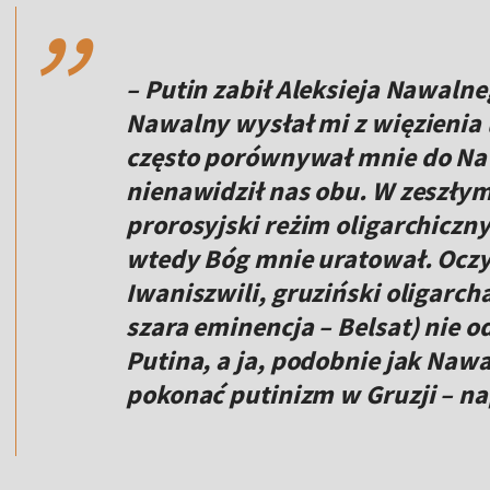
,,
– Putin zabił Aleksieja Nawaln
Nawalny wysłał mi z więzienia 
często porównywał mnie do Na
nienawidził nas obu. W zeszłym
prorosyjski reżim oligarchiczny
wtedy Bóg mnie uratował. Oczyw
Iwaniszwili, gruziński oligarc
szara eminencja – Belsat) nie
Putina, a ja, podobnie jak Naw
pokonać putinizm w Gruzji – nap