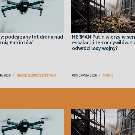
y: podejrzany lot drona nad
HERMAN Putin wierzy w sen
znią Patriotów"
eskalacji i terror cywilów. C
odwróci losy wojny?
IA 2026
NASZE BEZPIECZEŃSTWO
08 SIERPNIA 2026
OPINIE