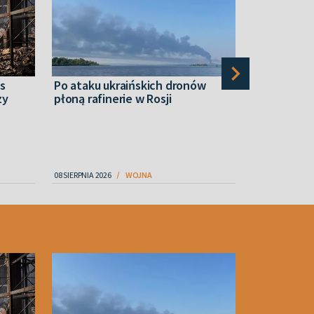
s
Po ataku ukraińskich dronów
Białorusin
zy
płoną rafinerie w Rosji
agresji wo
Polsce. Ja
08 SIERPNIA 2026
WOJNA
08 SIERPNIA 2026