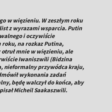
ego w więzieniu. W zeszłym roku
list z wyrazami wsparcia. Putin
walnego i oczywiście
 roku, na rozkaz Putina,
 otruł mnie w więzieniu, ale
iście Iwaniszwili (Bidzina
ha, nieformalny przywódca kraju,
 odmówił wykonania zadań
alny, będę walczył do końca, aby
isał Micheil Saakaszwili.