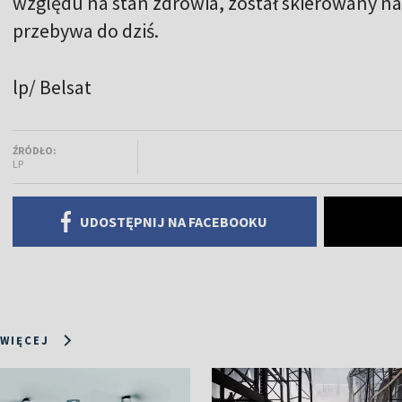
względu na stan zdrowia, został skierowany na 
przebywa do dziś.
lp/ Belsat
ŹRÓDŁO:
LP
UDOSTĘPNIJ NA FACEBOOKU
 WIĘCEJ