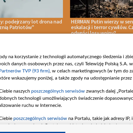
y: podejrzany lot drona nad
HERMAN Putin wierzy w sen
znią Patriotów"
eskalacji i terror cywilów. C
odwróci losy wojny?
gody na korzystanie z technologii automatycznego śledzenia i zb
IA 2026
NASZE BEZPIECZEŃSTWO
08 SIERPNIA 2026
OPINIE
ch danych osobowych przez nas, czyli Telewizję Polską S.A. w 
Partnerów TVP (93 firm)
, w celach marketingowych (w tym do 
 które wskazujemy poniżej, a także zgody na udostępnianie przez
Ciebie naszych
poszczególnych serwisów
zwanych dalej „Portal
rie
Centrum Europy
Serwisy p
dobnych technologii umożliwiających świadczenie dopasowanych i
ości
O nas
belsat.eu
lizowanie ruchu w Internecie.
Kontakt
slava.tv
Informacje o nadawcy
tvpworld
Ciebie
poszczególnych serwisów
na Portalu, takie jak adresy IP
iwaniach w serwisach Portalu czy historia odwiedzin będą prze
ś / Polska
vot-tak.tv
tępujących celów i funkcji: przechowywania informacji na urząd