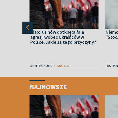
dronów
Białorusinów dotknęła fala
Niemc
agresji wobec Ukraińców w
"Stoc
Polsce. Jakie są tego przyczyny?
08 SIERPNIA 2026
ANALIZA
08 SIERPN
Item
1
NAJNOWSZE
of
4