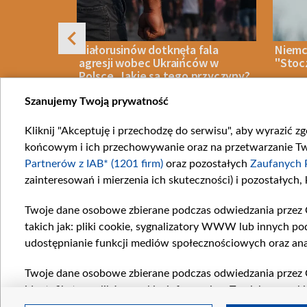
ć NATO już
Białorusinów dotknęła fala
Niemc
port
agresji wobec Ukraińców w
"Stoc
adu
Polsce. Jakie są tego przyczyny?
Szanujemy Twoją prywatność
Kliknij "Akceptuję i przechodzę do serwisu", aby wyrazić z
IECZEŃSTWO
08 SIERPNIA 2026
ANALIZA
08 SIERPN
końcowym i ich przechowywanie oraz na przetwarzanie Twoi
Item
Partnerów z IAB* (1201 firm)
oraz pozostałych
Zaufanych 
1
zainteresowań i mierzenia ich skuteczności) i pozostałych,
of
10
Twoje dane osobowe zbierane podczas odwiedzania przez 
Katego
takich jak: pliki cookie, sygnalizatory WWW lub innych po
Wiadom
udostępnianie funkcji mediów społecznościowych oraz ana
Wojna
Opinie
Twoje dane osobowe zbierane podczas odwiedzania przez 
identyfikatory plików cookie, informacje o Twoich wyszuk
Białoru
pozostałych
Zaufanych Partnerów TVP
dla realizacji nas