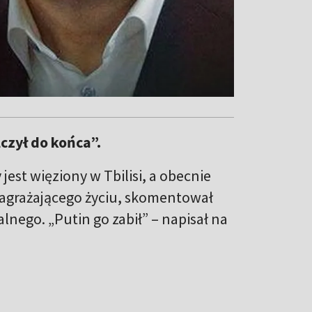
czył do końca”.
 jest więziony w Tbilisi, a obecnie
zagrażającego życiu, skomentował
lnego. „Putin go zabił” – napisał na