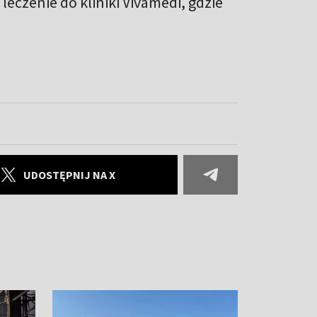
leczenie do kliniki Vivamedi, gdzie
UDOSTĘPNIJ NA X