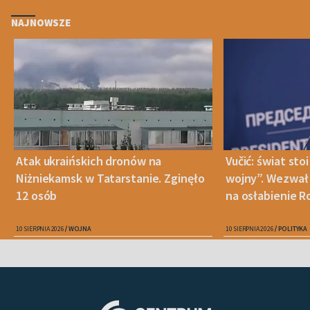
NAJNOWSZE
Atak ukraińskich dronów na
Vučić: świat sto
Niżniekamsk w Tatarstanie. Zginęło
wojny”. Wezwał 
12 osób
na osłabienie Ro
10 SIERPNIA 2026
WOJNA
10 SIERPNIA 2026
POLITYKA