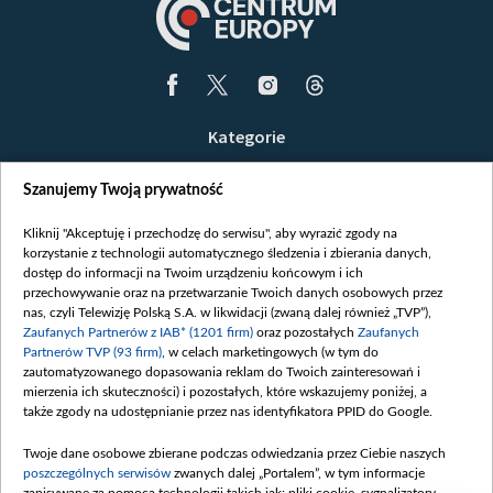
Kategorie
Wiadomości
Szanujemy Twoją prywatność
Wojna
Opinie
Kliknij "Akceptuję i przechodzę do serwisu", aby wyrazić zgody na
korzystanie z technologii automatycznego śledzenia i zbierania danych,
Białoruś / Polska
dostęp do informacji na Twoim urządzeniu końcowym i ich
Czytelnia
przechowywanie oraz na przetwarzanie Twoich danych osobowych przez
nas, czyli Telewizję Polską S.A. w likwidacji (zwaną dalej również „TVP”),
Centrum Europy
Zaufanych Partnerów z IAB* (1201 firm)
oraz pozostałych
Zaufanych
Partnerów TVP (93 firm)
, w celach marketingowych (w tym do
O nas
zautomatyzowanego dopasowania reklam do Twoich zainteresowań i
Kontakt
mierzenia ich skuteczności) i pozostałych, które wskazujemy poniżej, a
także zgody na udostępnianie przez nas identyfikatora PPID do Google.
Informacje o nadawcy
Serwisy partnerskie
Twoje dane osobowe zbierane podczas odwiedzania przez Ciebie naszych
poszczególnych serwisów
zwanych dalej „Portalem”, w tym informacje
belsat.eu