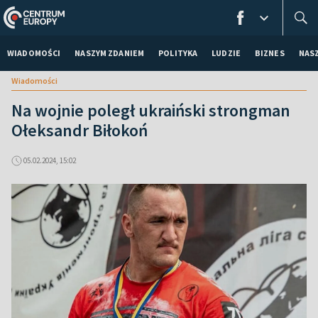
WIADOMOŚCI
NASZYM ZDANIEM
POLITYKA
LUDZIE
BIZNES
NAS
Wiadomości
Na wojnie poległ ukraiński strongman
Ołeksandr Biłokoń
05.02.2024, 15:02