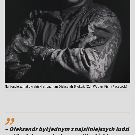
Na froncie zginął ukraiński strongman Ołeksandr Biłokoń. (Zdj. Wadym Kisil / Facebook)
,,
– Ołeksandr był jednym z najsilniejszych ludzi