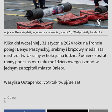
wojna na Ukrainie, dziś, najnowsze wiadomości, sport (Zdj. Wadym Kisil / Facebook)
Kilka dni wcześniej , 31 stycznia 2024 roku na froncie
poległ Denys Paszynskyj, srebrny i brązowy medalista
mistrzostw Ukrainy w hokeju na lodzie. Żołnierz został
ranny podczas ostrzału moździerzowego i zmarł w
jednym ze szpitali miasta Dniepr.
Wasylisa Ostapenko, vot-tak.tv, pj/Belsat
ŹRÓDŁO:
PJ