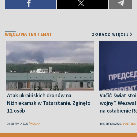
WIĘCEJ NA TEN TEMAT
ZOBACZ WIĘCEJ
Atak ukraińskich dronów na
Vučić: świat sto
Niżniekamsk w Tatarstanie. Zginęło
wojny”. Wezwał 
12 osób
na osłabienie Ro
10 SIERPNIA 2026
WOJNA
10 SIERPNIA 2026
POLITYKA