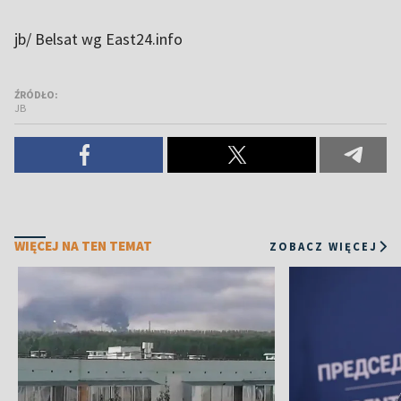
jb/ Belsat wg East24.info
ŹRÓDŁO:
JB
WIĘCEJ NA TEN TEMAT
ZOBACZ WIĘCEJ