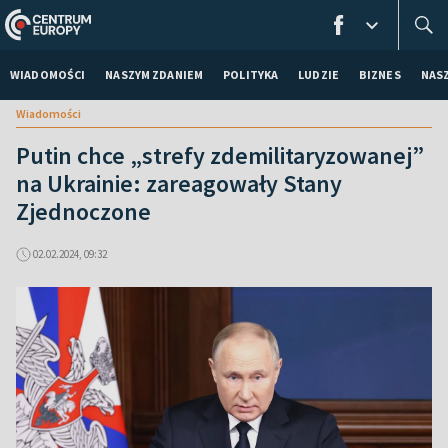
WIADOMOŚCI
NASZYM ZDANIEM
POLITYKA
LUDZIE
BIZNES
NAS
Wiadomości
Putin chce „strefy zdemilitaryzowanej”
na Ukrainie: zareagowały Stany
Zjednoczone
02.02.2024, 09:32