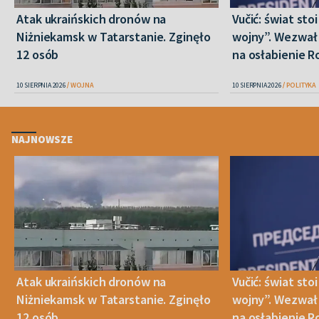
Atak ukraińskich dronów na
Vučić: świat sto
Niżniekamsk w Tatarstanie. Zginęło
wojny”. Wezwał 
12 osób
na osłabienie Ro
10 SIERPNIA 2026
WOJNA
10 SIERPNIA 2026
POLITYKA
NAJNOWSZE
Atak ukraińskich dronów na
Vučić: świat sto
Niżniekamsk w Tatarstanie. Zginęło
wojny”. Wezwał 
12 osób
na osłabienie Ro