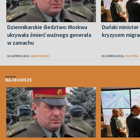
Dziennikarskie śledztwo: Moskwa
Duński minister 
ukrywała śmierć ważnego generała
kryzysem migra
w zamachu
06 SIERPNIA 2026
WIADOMOŚCI
06 SIERPNIA 2026
POLITYKA
NAJNOWSZE