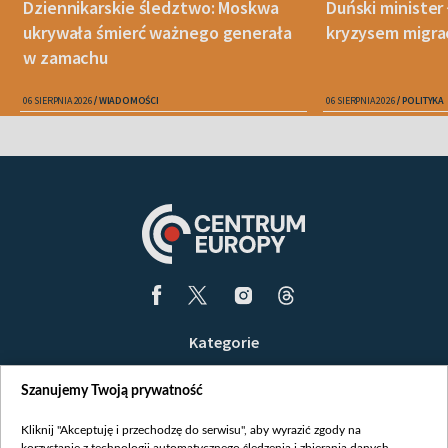
Dziennikarskie śledztwo: Moskwa
Duński minister 
ukrywała śmierć ważnego generała
kryzysem migra
w zamachu
06 SIERPNIA 2026
WIADOMOŚCI
06 SIERPNIA 2026
POLITYKA
Kategorie
Wiadomości
Szanujemy Twoją prywatność
Wojna
Opinie
Kliknij "Akceptuję i przechodzę do serwisu", aby wyrazić zgody na