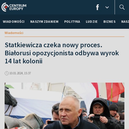
WIADOMOŚCI
NASZYM ZDANIEM
POLITYKA
LUDZIE
BIZNES
NAS
Wiadomości
Statkiewicza czeka nowy proces.
Białorusi opozycjonista odbywa wyrok
14 lat kolonii
10.01.2024, 15:37