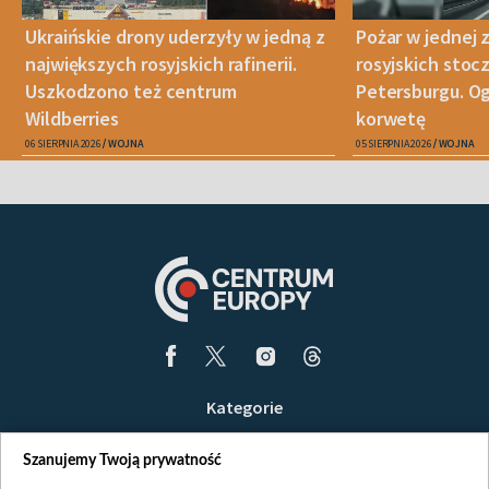
Ukraińskie drony uderzyły w jedną z
Pożar w jednej 
największych rosyjskich rafinerii.
rosyjskich stoc
Uszkodzono też centrum
Petersburgu. Og
Wildberries
korwetę
06 SIERPNIA 2026
WOJNA
05 SIERPNIA 2026
WOJNA
Kategorie
Wiadomości
Szanujemy Twoją prywatność
Wojna