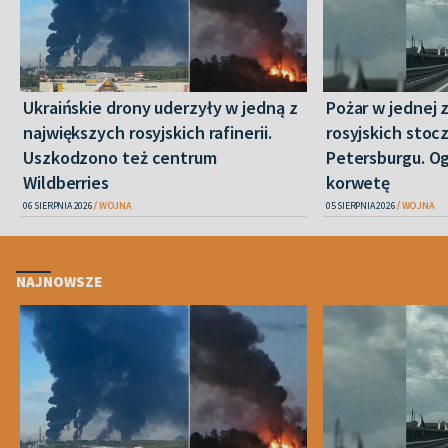
Ukraińskie drony uderzyły w jedną z
Pożar w jednej 
największych rosyjskich rafinerii.
rosyjskich stoc
Uszkodzono też centrum
Petersburgu. Og
Wildberries
korwetę
06 SIERPNIA 2026
WOJNA
05 SIERPNIA 2026
WOJNA
NAJNOWSZE