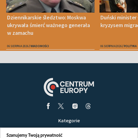
Dziennikarskie śledztwo: Moskwa
Duński minister 
ukrywała śmierć ważnego generała
kryzysem migra
w zamachu
06 SIERPNIA 2026
WIADOMOŚCI
06 SIERPNIA 2026
POLITYKA
Kategorie
Wiadomości
Szanujemy Twoją prywatność