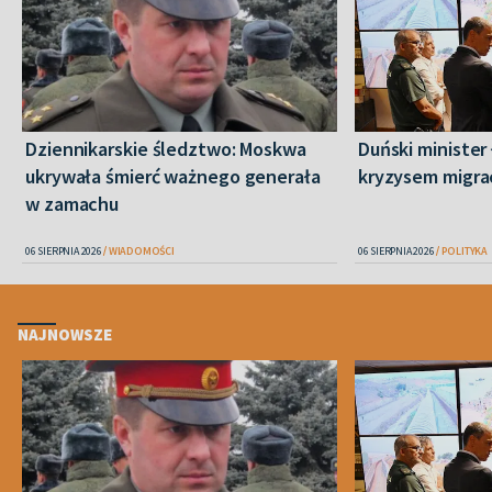
Dziennikarskie śledztwo: Moskwa
Duński minister 
ukrywała śmierć ważnego generała
kryzysem migra
w zamachu
06 SIERPNIA 2026
WIADOMOŚCI
06 SIERPNIA 2026
POLITYKA
NAJNOWSZE