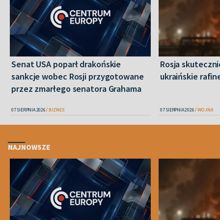
Senat USA poparł drakońskie
Rosja skuteczn
sankcje wobec Rosji przygotowane
ukraińskie rafin
przez zmarłego senatora Grahama
07 SIERPNIA 2026
BIZNES
07 SIERPNIA 2026
WOJNA
NAJNOWSZE