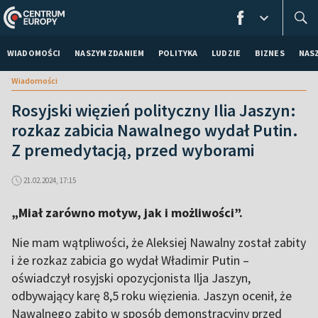
WIADOMOŚCI
NASZYM ZDANIEM
POLITYKA
LUDZIE
BIZNES
NAS
Wiadomości
Rosyjski więzień polityczny Ilia Jaszyn:
rozkaz zabicia Nawalnego wydał Putin.
Z premedytacją, przed wyborami
21.02.2024, 17:15
„Miał zarówno motyw, jak i możliwości”.
Nie mam wątpliwości, że Aleksiej Nawalny został zabity
i że rozkaz zabicia go wydał Władimir Putin –
oświadczył rosyjski opozycjonista Ilja Jaszyn,
odbywający karę 8,5 roku więzienia. Jaszyn ocenił, że
Nawalnego zabito w sposób demonstracyjny przed