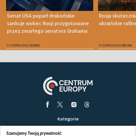
Senat USA poparł drakońskie
Rosja skuteczn
sankcje wobec Rosji przygotowane
ukraińskie rafin
przez zmarłego senatora Grahama
07 SIERPNIA 2026
BIZNES
07 SIERPNIA 2026
WOJNA
Kategorie
Wiadomości
Szanujemy Twoją prywatność