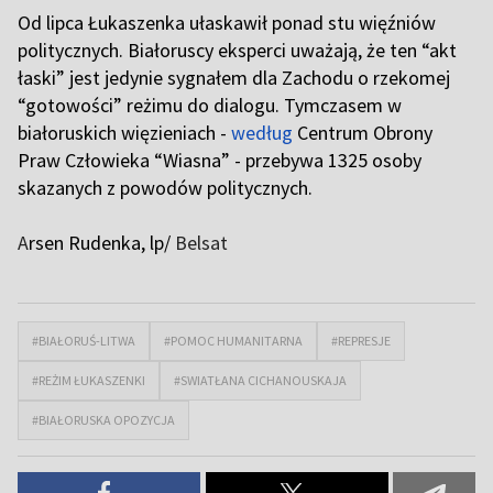
Od lipca Łukaszenka ułaskawił ponad stu więźniów
politycznych. Białoruscy eksperci uważają, że ten “akt
łaski” jest jedynie sygnałem dla Zachodu o rzekomej
“gotowości” reżimu do dialogu. Tymczasem w
białoruskich więzieniach -
według
Centrum Obrony
Praw Człowieka “Wiasna” - przebywa 1325 osoby
skazanych z powodów politycznych.
A
rsen Rudenka, lp/
Belsat
#BIAŁORUŚ-LITWA
#POMOC HUMANITARNA
#REPRESJE
#REŻIM ŁUKASZENKI
#SWIATŁANA CICHANOUSKAJA
#BIAŁORUSKA OPOZYCJA