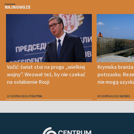
NAJNOWSZE
Vučić: świat stoi na progu „wielkiej
Krymska branża
wojny”. Wezwał też, by nie czekać
potrzasku. Rezer
na osłabienie Rosji
nie mogą uzysk
10 SIERPNIA 2026
POLITYKA
09 SIERPNIA 2026
BIZNES