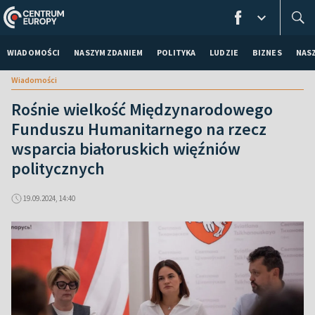
WIADOMOŚCI
NASZYM ZDANIEM
POLITYKA
LUDZIE
BIZNES
NAS
Wiadomości
Rośnie wielkość Międzynarodowego
Funduszu Humanitarnego na rzecz
wsparcia białoruskich więźniów
politycznych
19.09.2024, 14:40