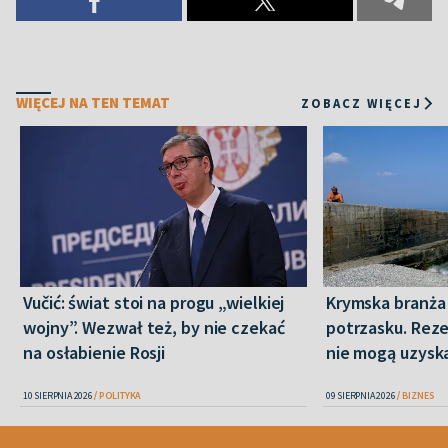
WIĘCEJ NA TEN TEMAT
ZOBACZ WIĘCEJ
Vučić: świat stoi na progu „wielkiej
Krymska branża
wojny”. Wezwał też, by nie czekać
potrzasku. Rezer
na osłabienie Rosji
nie mogą uzysk
10 SIERPNIA 2026
POLITYKA
09 SIERPNIA 2026
BIZNES