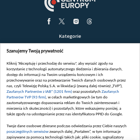
Kategorie
Wiadomości
Szanujemy Twoją prywatność
Wojna
Opinie
Kliknij "Akceptuję i przechodzę do serwisu", aby wyrazić zgody na
korzystanie z technologii automatycznego śledzenia i zbierania danych,
Białoruś / Polska
dostęp do informacji na Twoim urządzeniu końcowym i ich
Czytelnia
przechowywanie oraz na przetwarzanie Twoich danych osobowych przez
nas, czyli Telewizję Polską S.A. w likwidacji (zwaną dalej również „TVP”),
Centrum Europy
Zaufanych Partnerów z IAB* (1201 firm)
oraz pozostałych
Zaufanych
Partnerów TVP (93 firm)
, w celach marketingowych (w tym do
O nas
zautomatyzowanego dopasowania reklam do Twoich zainteresowań i
Kontakt
mierzenia ich skuteczności) i pozostałych, które wskazujemy poniżej, a
także zgody na udostępnianie przez nas identyfikatora PPID do Google.
Informacje o nadawcy
Serwisy partnerskie
Twoje dane osobowe zbierane podczas odwiedzania przez Ciebie naszych
poszczególnych serwisów
zwanych dalej „Portalem”, w tym informacje
belsat.eu
zapisywane za pomocą technologii takich jak: pliki cookie, sygnalizatory