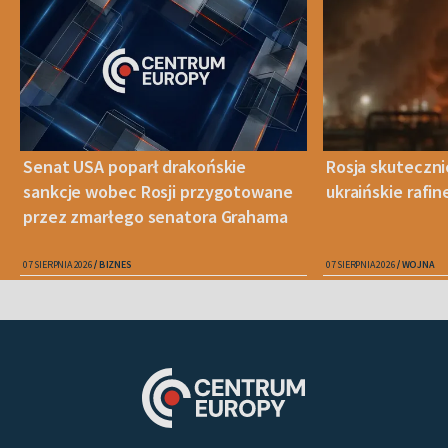
Senat USA poparł drakońskie
Rosja skuteczn
sankcje wobec Rosji przygotowane
ukraińskie rafin
przez zmarłego senatora Grahama
07 SIERPNIA 2026
BIZNES
07 SIERPNIA 2026
WOJNA