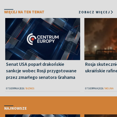
WIĘCEJ NA TEN TEMAT
ZOBACZ WIĘCEJ
Senat USA poparł drakońskie
Rosja skuteczn
sankcje wobec Rosji przygotowane
ukraińskie rafin
przez zmarłego senatora Grahama
07 SIERPNIA 2026
BIZNES
07 SIERPNIA 2026
WOJNA
NAJNOWSZE