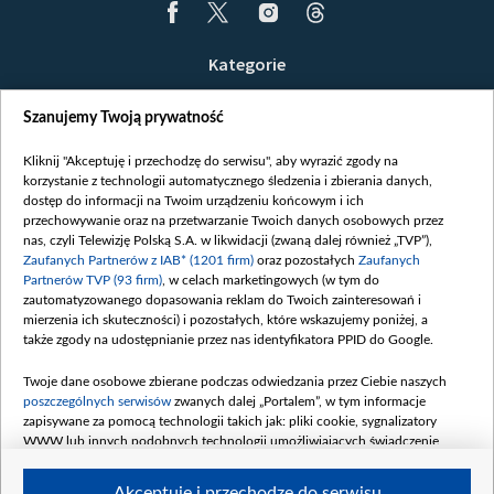
Kategorie
Wiadomości
Szanujemy Twoją prywatność
Wojna
Opinie
Kliknij "Akceptuję i przechodzę do serwisu", aby wyrazić zgody na
korzystanie z technologii automatycznego śledzenia i zbierania danych,
Białoruś / Polska
dostęp do informacji na Twoim urządzeniu końcowym i ich
Czytelnia
przechowywanie oraz na przetwarzanie Twoich danych osobowych przez
nas, czyli Telewizję Polską S.A. w likwidacji (zwaną dalej również „TVP”),
Centrum Europy
Zaufanych Partnerów z IAB* (1201 firm)
oraz pozostałych
Zaufanych
Partnerów TVP (93 firm)
, w celach marketingowych (w tym do
O nas
zautomatyzowanego dopasowania reklam do Twoich zainteresowań i
Kontakt
mierzenia ich skuteczności) i pozostałych, które wskazujemy poniżej, a
także zgody na udostępnianie przez nas identyfikatora PPID do Google.
Informacje o nadawcy
Serwisy partnerskie
Twoje dane osobowe zbierane podczas odwiedzania przez Ciebie naszych
poszczególnych serwisów
zwanych dalej „Portalem”, w tym informacje
belsat.eu
zapisywane za pomocą technologii takich jak: pliki cookie, sygnalizatory
WWW lub innych podobnych technologii umożliwiających świadczenie
slava.tv
dopasowanych i bezpiecznych usług, personalizację treści oraz reklam,
tvpworld.com
udostępnianie funkcji mediów społecznościowych oraz analizowanie ruchu
Akceptuję i przechodzę do serwisu