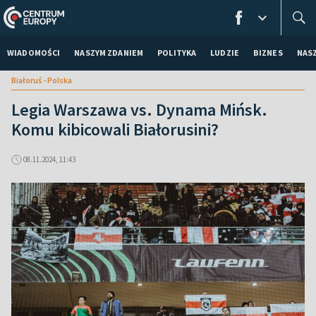
WIADOMOŚCI
NASZYM ZDANIEM
POLITYKA
LUDZIE
BIZNES
NAS
Białoruś - Polska
Legia Warszawa vs. Dynama Mińsk.
Komu kibicowali Białorusini?
08.11.2024, 11:43