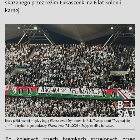
skazanego przez reżim Łukaszenki na 6 lat kolonii
karnej.
Mecz piłki nożnej między Legią Warszawa i Dynamem Mińsk. Transparent "Trzymaj się
Jim" na trybunie gospodarzy. Warszawa, 7.11.2024 r. Zdjęcie: MM / belsat.eu
Po kolejnych trzech bramkach strzelonych przez