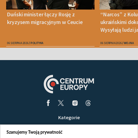
Duński minister łączy Rosję z
“Narcos” z Kolum
kryzysem migracyjnym w Ceucie
ukraińskimi do
Wysyłają ludzi 
06 SIERPNIA 2026
POLITYKA
06 SIERPNIA 2026
WOJNA
Kategorie
Wiadomości
Szanujemy Twoją prywatność
Wojna