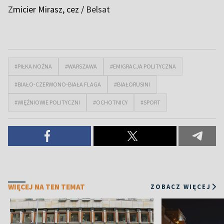
Z
micier Mirasz, cez /
Belsat
#PIŁKA NOŻNA
#WARSZAWA
#EMIGRACJA POLITYCZNA
#BIAŁO-CZERWONO-BIAŁA FLAGA
#BIAŁORUSINI
#WIĘŹNIOWIE POLITYCZNI
#OCHOTNICY
#SPORT
WIĘCEJ NA TEN TEMAT
ZOBACZ WIĘCEJ