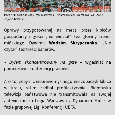
Mecz piłki nożnej między Legią Warszawa i Dynamem Mińsk. Warszawa, 7.11.2024 r.
Zdjęcie: belsat.eu
Oprawy przygotowanej na mecz przez kibiców
gospodarzy i gości „nie widział” też główny trener
mińskiego Dynama
Wadzim Skrypczanka
. „Nie
czytał” też treści banerów.
- Byłem skoncentrowany na grze
– wyjaśniał na
pomeczowej konferencji prasowej.
A
o to, żeby nic nieprawomyślnego nie zobaczyli kibice
w kraju, reżim zadbał profilaktycznie. Białoruska
telewizja państwowa nie transmitowała na swojej
antenie meczu Legia Warszawa z Dynamem Mińsk w
fazie grupowej Ligi Konferencji UEFA.