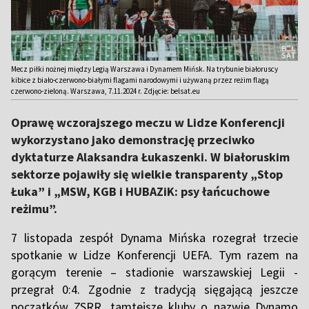
Mecz piłki nożnej między Legią Warszawa i Dynamem Mińsk. Na trybunie białoruscy
kibice z biało-czerwono-białymi flagami narodowymi i używaną przez reżim flagą
czerwono-zieloną. Warszawa, 7.11.2024 r. Zdjęcie: belsat.eu
Oprawę wczorajszego meczu w Lidze Konferencji
wykorzystano jako demonstrację przeciwko
dyktaturze Alaksandra Łukaszenki. W białoruskim
sektorze pojawiły się wielkie transparenty „Stop
Łuka” i „MSW, KGB i HUBAZiK: psy łańcuchowe
reżimu”.
7 listopada zespół Dynama Mińska rozegrał trzecie
spotkanie w Lidze Konferencji UEFA. Tym razem na
gorącym terenie – stadionie warszawskiej Legii -
przegrał 0:4. Zgodnie z tradycją sięgającą jeszcze
początków ZSRR, tamtejsze kluby o nazwie Dynamo