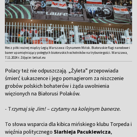
Mecz piłki nożnej między Legią Warszawa i Dynamem Mińsk. Białoruskie flagi narodowe i
baner upamiętniający poległych białoruskich ochotników na trybunie gości. Warszawa,
7.11.2024 r. Zdjęcie: belsat.eu
Polacy też nie odpuszczają. „Żyleta” przepowiada
śmierć Łukaszence i jego pomagierom za niszczenie
grobów polskich bohaterów i żąda uwolnienia
więzionych na Białorusi Polaków.
- T
rzymaj się Jim! – czytamy na kolejnym banerze.
T
o słowa wsparcia dla kibica mińskiego klubu Torpeda i
więźnia politycznego
Siarhieja Pacukiewicza
,