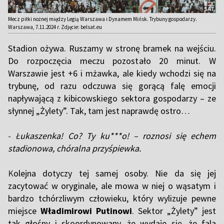
Mecz piłki nożnej między Legią Warszawa i Dynamem Mińsk. Trybuny gospodarzy.
Warszawa, 7.11.2024 r. Zdjęcie: belsat.eu
Stadion ożywa. Ruszamy w stronę bramek na wejściu.
Do rozpoczęcia meczu pozostało 20 minut. W
Warszawie jest +6 i mżawka, ale kiedy wchodzi się na
trybunę, od razu odczuwa się gorącą falę emocji
napływającą z kibicowskiego sektora gospodarzy – ze
słynnej „Żylety”. Tak, tam jest naprawdę ostro…
-
Ł
ukaszenka! Co? Ty ku***o! – roznosi się echem
stadionowa, chóralna przyśpiewka.
K
olejna dotyczy tej samej osoby. Nie da się jej
zacytować w oryginale, ale mowa w niej o wąsatym i
bardzo tchórzliwym człowieku, który wylizuje pewne
miejsce
Władimirowi Putinowi
. Sektor „Żylety” jest
tak głośny i skoordynowany, że wydaje się, że fala