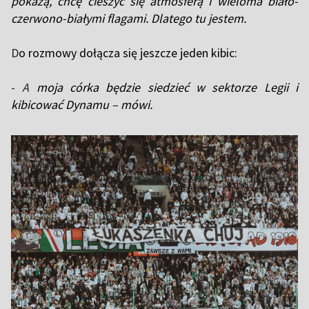
pokażą, chcę cieszyć się atmosferą i wieloma biało-
czerwono-białymi flagami. Dlatego tu jestem.
D
o rozmowy dołącza się jeszcze jeden kibic:
-
A
moja córka będzie siedzieć w sektorze Legii i
kibicować Dynamu – mówi.