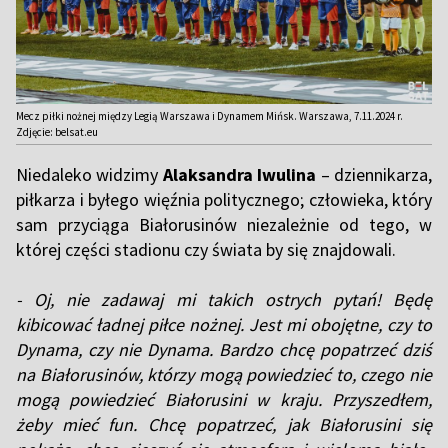
Mecz piłki nożnej między Legią Warszawa i Dynamem Mińsk. Warszawa, 7.11.2024 r.
Zdjęcie: belsat.eu
Niedaleko widzimy
Alaksandra Iwulina
– dziennikarza,
piłkarza i byłego więźnia politycznego; człowieka, który
sam przyciąga Białorusinów niezależnie od tego, w
której części stadionu czy świata by się znajdowali.
- Oj, nie zadawaj mi takich ostrych pytań! Będę
kibicować ładnej piłce nożnej. Jest mi obojętne, czy to
Dynama, czy nie Dynama. Bardzo chcę popatrzeć dziś
na Białorusinów, którzy mogą powiedzieć to, czego nie
mogą powiedzieć Białorusini w kraju. Przyszedłem,
żeby mieć fun. Chcę popatrzeć, jak Białorusini się