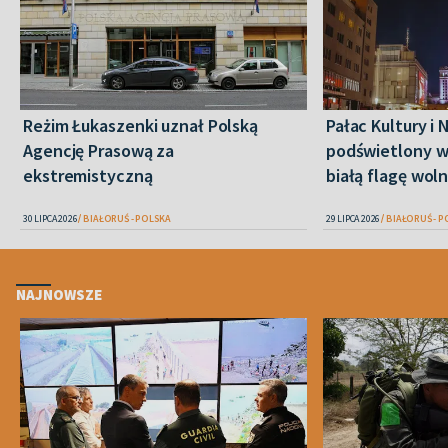
Reżim Łukaszenki uznał Polską
Pałac Kultury i 
Agencję Prasową za
podświetlony w
ekstremistyczną
białą flagę woln
30 LIPCA 2026
BIAŁORUŚ - POLSKA
29 LIPCA 2026
BIAŁORUŚ - 
NAJNOWSZE