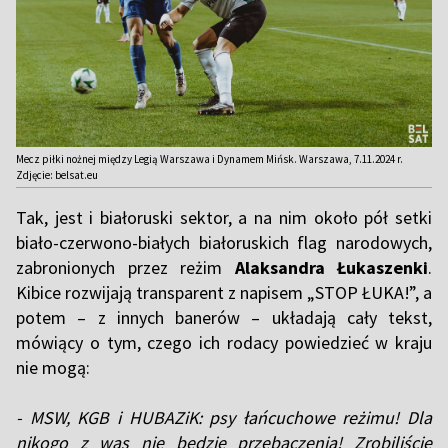
Mecz piłki nożnej między Legią Warszawa i Dynamem Mińsk. Warszawa, 7.11.2024 r.
Zdjęcie: belsat.eu
Tak, jest i białoruski sektor, a na nim około pół setki
biało-czerwono-białych białoruskich flag narodowych,
zabronionych przez reżim
Alaksandra Łukaszenki
.
Kibice rozwijają transparent z napisem „STOP ŁUKA!”, a
potem – z innych banerów – układają cały tekst,
mówiący o tym, czego ich rodacy powiedzieć w kraju
nie mogą:
- MSW, KGB i HUBAZiK: psy łańcuchowe reżimu! Dla
nikogo z was nie będzie przebaczenia! Zrobiliście