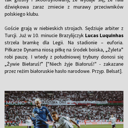
dźwiękowa zaraz zmiecie z murawy przeciwników
polskiego klubu.
G
oście grają w niebieskich strojach. Sędziuje arbiter z
Turcji. Już w 10. minucie Brazylijczyk
Lucas Luquinhas
strzela bramkę dla Legii. Na stadionie – euforia.
Piłkarze Dynama niosą piłkę na środek boiska, „Żyleta”
robi pauzę. I wtedy z południowej trybuny donosi się
„Żywie Biełaruś!” ["Niech żyje Białoruś!" - zakazane
przez reżim białoruskie hasło narodowe. Przyp. Belsat].