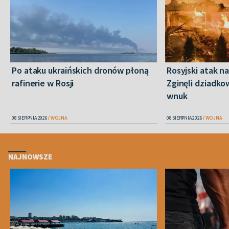
Po ataku ukraińskich dronów płoną
Rosyjski atak n
rafinerie w Rosji
Zginęli dziadkow
wnuk
08 SIERPNIA 2026
WOJNA
08 SIERPNIA 2026
WOJNA
NAJNOWSZE