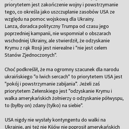
priorytetem jest zakończenie wojny i powstrzymanie
tego, co określa jako uszczuplanie zasobów USA ze
względu na pomoc wojskową dla Ukrainy.
Lanza, doradca polityczny Trumpa od czasu jego
poprzedniej kampanii, nie wspomniał o obszarach
wschodniej Ukrainy, ale stwierdził, że odzyskanie
Krymu z rąk Rosji jest nierealne i "nie jest celem
Stanów Zjednoczonych".
Choć podkreślił, że ma ogromny szacunek dla narodu
ukraińskiego "o lwich sercach" to priorytetem USA jest
"pokój i powstrzymanie zabijania”. Jeżeli zaś
priorytetem Zełenskiego jest "odzyskanie Krymu i
walka amerykańskich żołnierzy o odzyskanie półwyspu,
to (byłby on) zdany (tylko) na siebie".
USA nigdy nie wysłały kontyngentu do walki na
Ukrainie, ani też nie Kijów nie poprosił amerykańskich