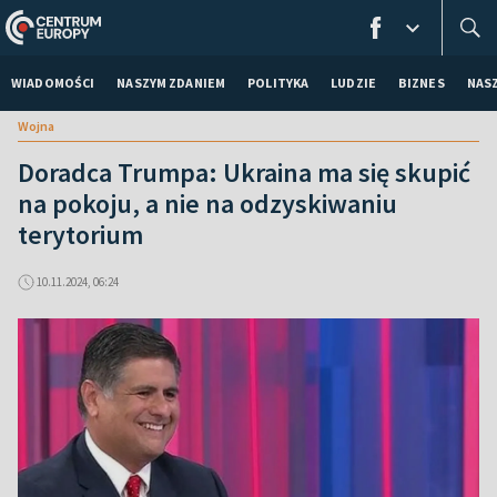
WIADOMOŚCI
NASZYM ZDANIEM
POLITYKA
LUDZIE
BIZNES
NAS
Wojna
Doradca Trumpa: Ukraina ma się skupić
na pokoju, a nie na odzyskiwaniu
terytorium
10.11.2024, 06:24