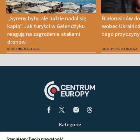
„Syreny były, ale ludzie nadal się
Białorusinów do
kąpią”. Jak turyści w Gelendżyku
wobec Ukraińców
reagują na zagrożenie atakami
tego przyczyny
dronów
08 SIERPNIA 2026
LUDZIE
08 SIERPNIA 2026
ANALIZA
Kategorie
Wiadomości
Szanujemy Twoją prywatność