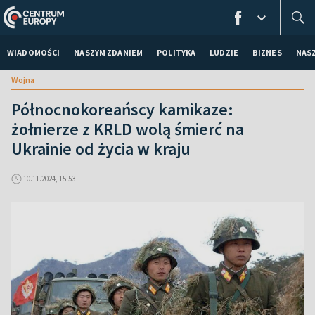
WIADOMOŚCI
NASZYM ZDANIEM
POLITYKA
LUDZIE
BIZNES
NAS
Wojna
Północnokoreańscy kamikaze:
żołnierze z KRLD wolą śmierć na
Ukrainie od życia w kraju
10.11.2024, 15:53