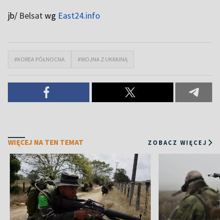
jb/
Belsat
wg
East24.info
#KOREA PÓŁNOCNA
#WOJNA Z UKRAINĄ
WIĘCEJ NA TEN TEMAT
ZOBACZ WIĘCEJ