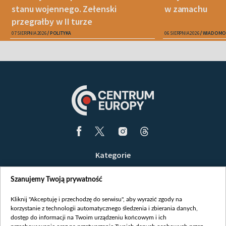
stanu wojennego. Zełenski
w zamachu
przegrałby w II turze
07 SIERPNIA 2026
POLITYKA
06 SIERPNIA 2026
WIADOMO
Kategorie
Wiadomości
Szanujemy Twoją prywatność
Wojna
Opinie
Kliknij "Akceptuję i przechodzę do serwisu", aby wyrazić zgody na
korzystanie z technologii automatycznego śledzenia i zbierania danych,
Białoruś / Polska
dostęp do informacji na Twoim urządzeniu końcowym i ich