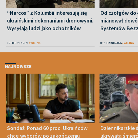
“Narcos” z Kolumbii interesują się
Od czołgów do 
ukraińskimi dokonaniami dronowymi.
mianował dowó
Wysyłają ludzi jako ochotników
Systemów Bez
06 SIERPNIA 2026
WOJNA
06 SIERPNIA 2026
WOJNA
NAJNOWSZE
Sondaż: Ponad 60 proc. Ukraińców
Dziennikarskie
chce wyborów po zakończeniu
ukrywała śmier