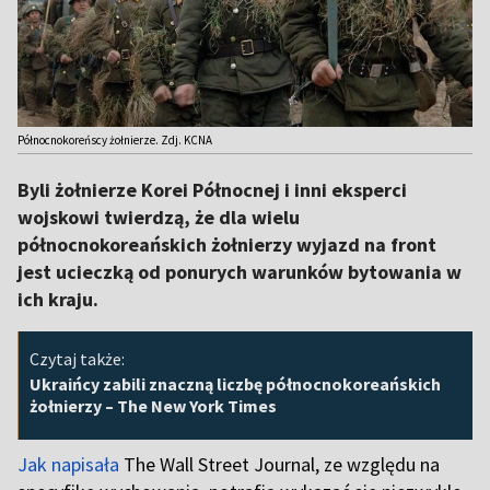
Północnokoreńscy żołnierze. Zdj. KCNA
Byli żołnierze Korei Północnej i inni eksperci
wojskowi twierdzą, że dla wielu
północnokoreańskich żołnierzy wyjazd na front
jest ucieczką od ponurych warunków bytowania w
ich kraju.
Czytaj także:
Ukraińcy zabili znaczną liczbę północnokoreańskich
żołnierzy – The New York Times
Jak napisała
The Wall Street Journal, ze względu na