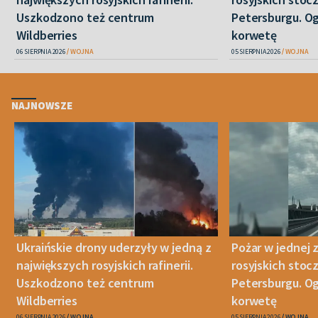
Uszkodzono też centrum
Petersburgu. Og
Wildberries
korwetę
06 SIERPNIA 2026
WOJNA
05 SIERPNIA 2026
WOJNA
NAJNOWSZE
Ukraińskie drony uderzyły w jedną z
Pożar w jednej 
największych rosyjskich rafinerii.
rosyjskich stoc
Uszkodzono też centrum
Petersburgu. Og
Wildberries
korwetę
06 SIERPNIA 2026
WOJNA
05 SIERPNIA 2026
WOJNA