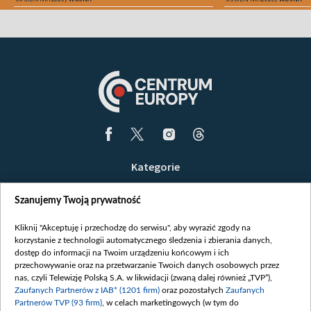
Kategorie
Wiadomości
Szanujemy Twoją prywatność
Wojna
Opinie
Kliknij "Akceptuję i przechodzę do serwisu", aby wyrazić zgody na
korzystanie z technologii automatycznego śledzenia i zbierania danych,
Białoruś / Polska
dostęp do informacji na Twoim urządzeniu końcowym i ich
Czytelnia
przechowywanie oraz na przetwarzanie Twoich danych osobowych przez
nas, czyli Telewizję Polską S.A. w likwidacji (zwaną dalej również „TVP”),
Centrum Europy
Zaufanych Partnerów z IAB* (1201 firm)
oraz pozostałych
Zaufanych
Partnerów TVP (93 firm)
, w celach marketingowych (w tym do
O nas