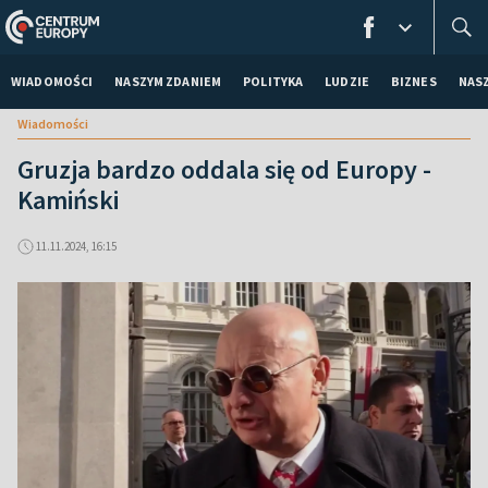
WIADOMOŚCI
NASZYM ZDANIEM
POLITYKA
LUDZIE
BIZNES
NAS
Wiadomości
Gruzja bardzo oddala się od Europy -
Kamiński
11.11.2024, 16:15