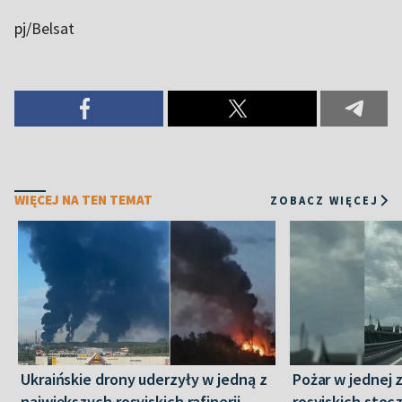
pj/
Belsat
WIĘCEJ NA TEN TEMAT
ZOBACZ WIĘCEJ
Ukraińskie drony uderzyły w jedną z
Pożar w jednej 
największych rosyjskich rafinerii.
rosyjskich stoc