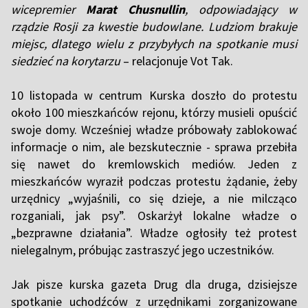
wicepremier
Marat Chusnullin
, odpowiadający w
rządzie Rosji za kwestie budowlane. Ludziom brakuje
miejsc, dlatego wielu z przybyłych na spotkanie musi
siedzieć na korytarzu
– relacjonuje Vot Tak.
10 listopada w centrum Kurska doszło do protestu
około 100 mieszkańców rejonu, którzy musieli opuścić
swoje domy. Wcześniej władze próbowały zablokować
informacje o nim, ale bezskutecznie - sprawa przebiła
się nawet do kremlowskich mediów. Jeden z
mieszkańców wyraził podczas protestu żądanie, żeby
urzędnicy „wyjaśnili, co się dzieje, a nie milcząco
rozganiali, jak psy”. Oskarżył lokalne władze o
„bezprawne działania”. Władze ogłosiły też protest
nielegalnym, próbując zastraszyć jego uczestników.
Jak pisze kurska gazeta Drug dla druga, dzisiejsze
spotkanie uchodźców z urzędnikami zorganizowane