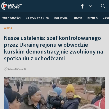
WIADOMOŚCI
NASZYM ZDANIEM
POLITYKA
LUDZIE
BIZNES
NAS
Wojna
Nasze ustalenia: szef kontrolowanego
przez Ukrainę rejonu w obwodzie
kurskim demonstracyjnie zwolniony na
spotkaniu z uchodźcami
12.11.2024, 11:57