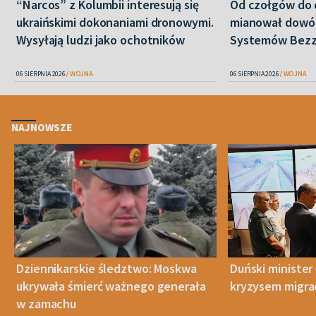
“Narcos” z Kolumbii interesują się
Od czołgów do 
ukraińskimi dokonaniami dronowymi.
mianował dowó
Wysyłają ludzi jako ochotników
Systemów Bez
06 SIERPNIA 2026
WOJNA
06 SIERPNIA 2026
WOJNA
NAJNOWSZE
Dziennikarskie śledztwo: Moskwa
Duński minister 
ukrywała śmierć ważnego generała
kryzysem migra
w zamachu