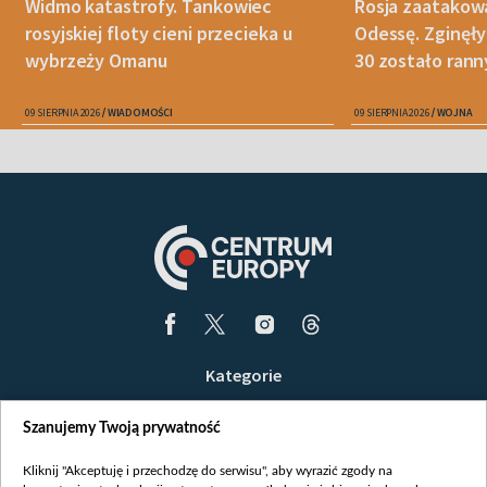
Widmo katastrofy. Tankowiec
Rosja zaatakow
rosyjskiej floty cieni przecieka u
Odessę. Zginęły
wybrzeży Omanu
30 zostało ran
09 SIERPNIA 2026
WIADOMOŚCI
09 SIERPNIA 2026
WOJNA
Kategorie
Wiadomości
Szanujemy Twoją prywatność
Wojna
Opinie
Kliknij "Akceptuję i przechodzę do serwisu", aby wyrazić zgody na