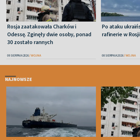
Rosja zaatakowała Charków i
Po ataku ukraiń
Odessę. Zginęły dwie osoby, ponad
rafinerie w Rosji
30 zostało rannych
09 SIERPNIA 2026
WOJNA
08 SIERPNIA 2026
WOJNA
NAJNOWSZE