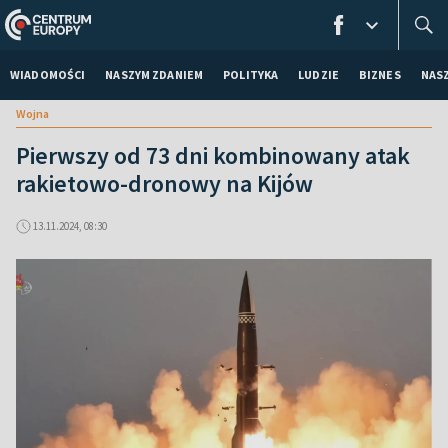
WIADOMOŚCI
NASZYM ZDANIEM
POLITYKA
LUDZIE
BIZNES
NAS
Wojna
Pierwszy od 73 dni kombinowany atak
rakietowo-dronowy na Kijów
13.11.2024, 08:30