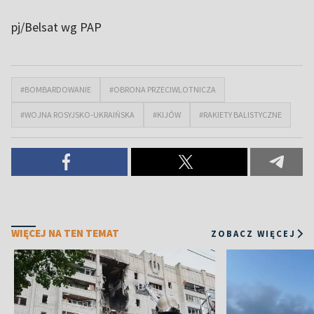
pj/Belsat wg PAP
#BOMBARDOWANIE
#OBRONA PRZECIWLOTNICZA
#WOJNA ROSYJSKO-UKRAIŃSKA
#KIJÓW
#RAKIETY BALISTYCZNE
WIĘCEJ NA TEN TEMAT
ZOBACZ WIĘCEJ