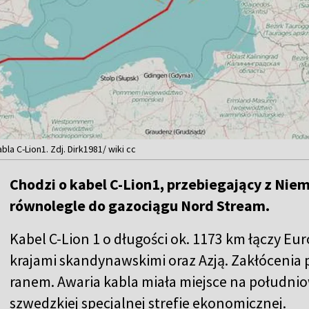
la C-Lion1. Zdj. Dirk1981/ wiki cc
Chodzi o kabel C-Lion1, przebiegający z Niem
równolegle do gazociągu Nord Stream.
Kabel C-Lion 1 o długości ok. 1173 km łączy Eu
krajami skandynawskimi oraz Azją. Zakłócenia 
ranem. Awaria kabla miała miejsce na
południo
szwedzkiej specjalnej strefie ekonomicznej.