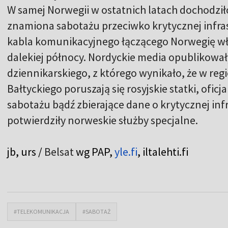
W samej Norwegii w ostatnich latach dochodził
znamiona sabotażu przeciwko krytycznej infras
kabla komunikacyjnego łączącego Norwegię wł
dalekiej północy. Nordyckie media opublikował
dziennikarskiego, z którego wynikało, że w re
Bałtyckiego poruszają się rosyjskie statki, ofi
sabotażu bądź zbierające dane o krytycznej inf
potwierdziły norweskie służby specjalne.
jb, urs /
Belsat
wg PAP,
yle.fi
, iltalehti.fi
#TELEKOMUNIKACJA
#SABOTAŻ