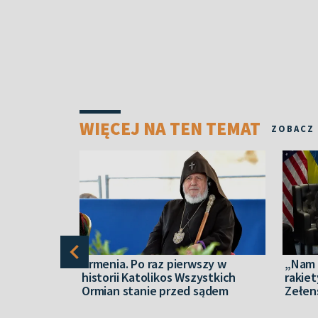
WIĘCEJ NA TEN TEMAT
ZOBACZ
two: Moskwa
Armenia. Po raz pierwszy w
„Nam 
ego
historii Katolikos Wszystkich
rakiet
Ormian stanie przed sądem
Zełens