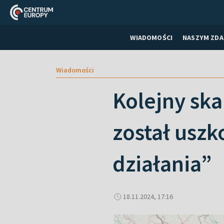
WIADOMOŚCI
NASZYM ZDA
Wiadomości
Kolejny sk
został usz
działania”
18.11.2024, 17:16