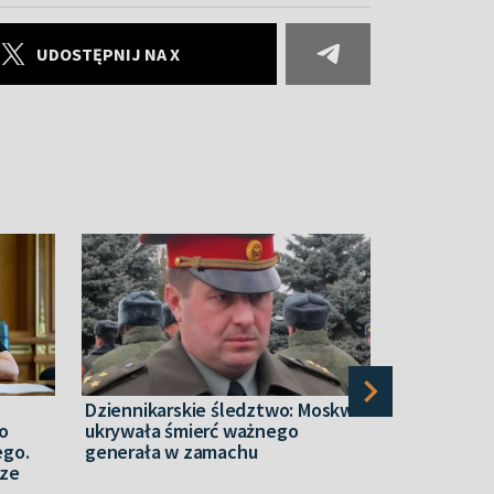
UDOSTĘPNIJ NA X
Dziennikarskie śledztwo: Moskwa
Armenia. P
o
ukrywała śmierć ważnego
historii Ka
ego.
generała w zamachu
Ormian sta
rze