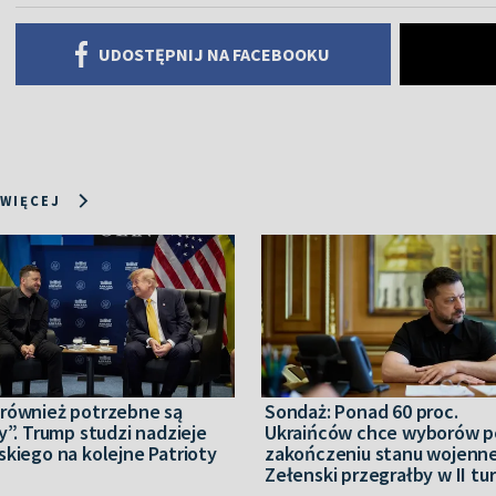
UDOSTĘPNIJ NA FACEBOOKU
 WIĘCEJ
również potrzebne są
Sondaż: Ponad 60 proc.
y”. Trump studzi nadzieje
Ukraińców chce wyborów p
kiego na kolejne Patrioty
zakończeniu stanu wojenn
Zełenski przegrałby w II tu