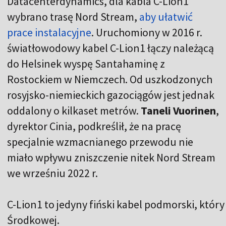
Datacenterdynamics, dla kabla C-Lion1
wybrano trasę Nord Stream,
aby ułatwić
prace instalacyjne
.
Uruchomiony w 2016 r.
światłowodowy kabel C-Lion1 łączy należącą
do Helsinek wyspę Santahaminę z
Rostockiem w Niemczech. Od uszkodzonych
rosyjsko-niemieckich gazociągów jest jednak
oddalony o kilkaset metrów.
Taneli Vuorinen
,
dyrektor Cinia, podkreślił, że na pracę
specjalnie wzmacnianego przewodu nie
miało wpływu zniszczenie nitek Nord Stream
we wrześniu 2022 r.
C-Lion1 to jedyny fiński kabel podmorski, któr
Środkowej.