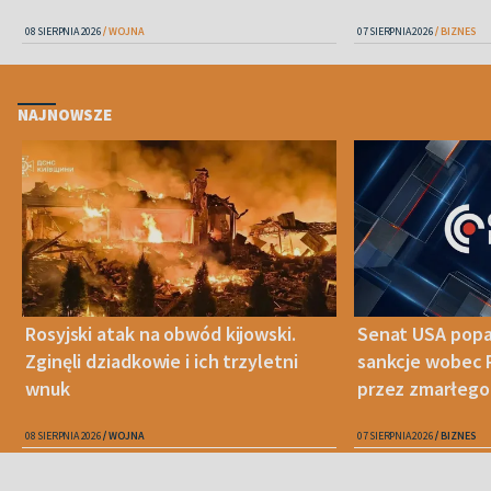
08 SIERPNIA 2026
WOJNA
07 SIERPNIA 2026
BIZNES
NAJNOWSZE
Rosyjski atak na obwód kijowski.
Senat USA popa
Zginęli dziadkowie i ich trzyletni
sankcje wobec 
wnuk
przez zmarłego
08 SIERPNIA 2026
WOJNA
07 SIERPNIA 2026
BIZNES