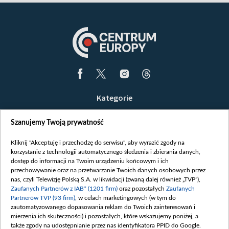
Kategorie
Wiadomości
Szanujemy Twoją prywatność
Wojna
Opinie
Kliknij "Akceptuję i przechodzę do serwisu", aby wyrazić zgody na
korzystanie z technologii automatycznego śledzenia i zbierania danych,
Białoruś / Polska
dostęp do informacji na Twoim urządzeniu końcowym i ich
Czytelnia
przechowywanie oraz na przetwarzanie Twoich danych osobowych przez
nas, czyli Telewizję Polską S.A. w likwidacji (zwaną dalej również „TVP”),
Centrum Europy
Zaufanych Partnerów z IAB* (1201 firm)
oraz pozostałych
Zaufanych
Partnerów TVP (93 firm)
, w celach marketingowych (w tym do
O nas
zautomatyzowanego dopasowania reklam do Twoich zainteresowań i
Kontakt
mierzenia ich skuteczności) i pozostałych, które wskazujemy poniżej, a
także zgody na udostępnianie przez nas identyfikatora PPID do Google.