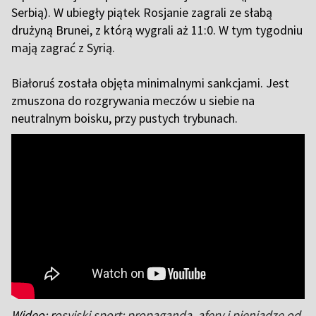
Serbią). W ubiegły piątek Rosjanie zagrali ze słabą
drużyną Brunei, z którą wygrali aż 11:0. W tym tygodniu
mają zagrać z Syrią.
Białoruś została objęta minimalnymi sankcjami. Jest
zmuszona do rozgrywania meczów u siebie na
neutralnym boisku, przy pustych trybunach.
Wideo: r
osyjski sport: propaganda, afery i pieniądze od