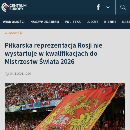
WIADOMOŚCI
NASZYM ZDANIEM
POLITYKA
LUDZIE
BIZNES
NAS
Wiadomości
Piłkarska reprezentacja Rosji nie
wystartuje w kwalifikacjach do
Mistrzostw Świata 2026
19.11.2024, 12:02