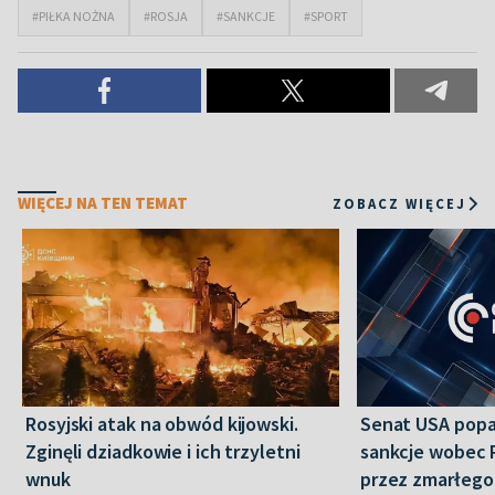
#PIŁKA NOŻNA
#ROSJA
#SANKCJE
#SPORT
WIĘCEJ NA TEN TEMAT
ZOBACZ WIĘCEJ
Rosyjski atak na obwód kijowski.
Senat USA popa
Zginęli dziadkowie i ich trzyletni
sankcje wobec 
wnuk
przez zmarłego