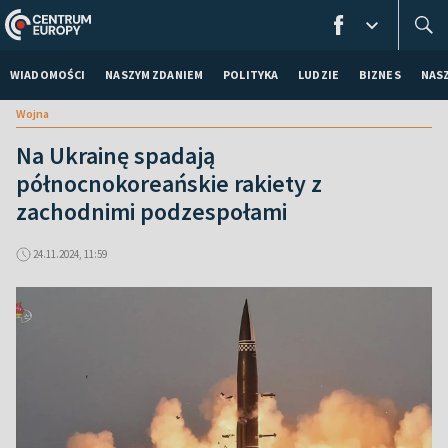
WIADOMOŚCI
NASZYM ZDANIEM
POLITYKA
LUDZIE
BIZNES
NAS
Wojna
Na Ukrainę spadają
północnokoreańskie rakiety z
zachodnimi podzespołami
24.11.2024, 11:59