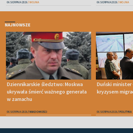
06 SIERPNIA 2026
WOJNA
06 SIERPNIA 2026
WOJNA
NAJNOWSZE
Dziennikarskie śledztwo: Moskwa
Duński minister 
ukrywała śmierć ważnego generała
kryzysem migra
w zamachu
06 SIERPNIA 2026
WIADOMOŚCI
06 SIERPNIA 2026
POLITYKA