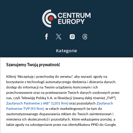
Kategorie
Wiadomości
Szanujemy Twoją prywatność
Wojna
Opinie
Kliknij "Akceptuję i przechodzę do serwisu", aby wyrazić zgody na
korzystanie z technologii automatycznego śledzenia i zbierania danych,
Białoruś / Polska
dostęp do informacji na Twoim urządzeniu końcowym i ich
Czytelnia
przechowywanie oraz na przetwarzanie Twoich danych osobowych przez
nas, czyli Telewizję Polską S.A. w likwidacji (zwaną dalej również „TVP”),
Centrum Europy
Zaufanych Partnerów z IAB* (1201 firm)
oraz pozostałych
Zaufanych
Partnerów TVP (93 firm)
, w celach marketingowych (w tym do
O nas
zautomatyzowanego dopasowania reklam do Twoich zainteresowań i
Kontakt
mierzenia ich skuteczności) i pozostałych, które wskazujemy poniżej, a
także zgody na udostępnianie przez nas identyfikatora PPID do Google.
Informacje o nadawcy