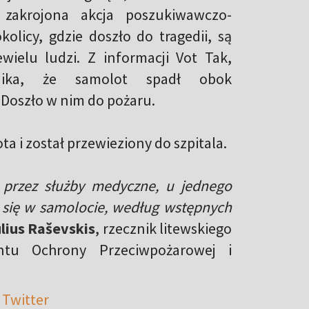
 zakrojona akcja poszukiwawczo-
olicy, gdzie doszło do tragedii, są
wielu ludzi. Z informacji Vot Tak,
wynika, że samolot spadł obok
oszło w nim do pożaru.
a i został przewieziony do szpitala.
a przez służby medyczne, u jednego
y się w samolocie, według wstępnych
lius Raševskis
, rzecznik litewskiego
entu Ochrony Przeciwpożarowej i
 Twitter