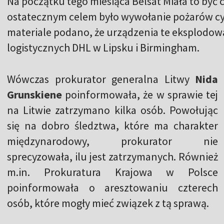
Na początku tego miesiąca Belsat Miała to być cz
ostatecznym celem było wywołanie pożarów c
materiale podano, że urządzenia te eksplodowa
logistycznych DHL w Lipsku i Birmingham.
Wówczas prokurator generalna Litwy
Nida
Grunskiene
poinformowała, że w sprawie tej
na Litwie zatrzymano kilka osób. Powołując
się na dobro śledztwa, które ma charakter
międzynarodowy, prokurator nie
sprecyzowała, ilu jest zatrzymanych. Również
m.in. Prokuratura Krajowa w Polsce
poinformowała o aresztowaniu czterech
osób, które mogły mieć związek z tą sprawą.