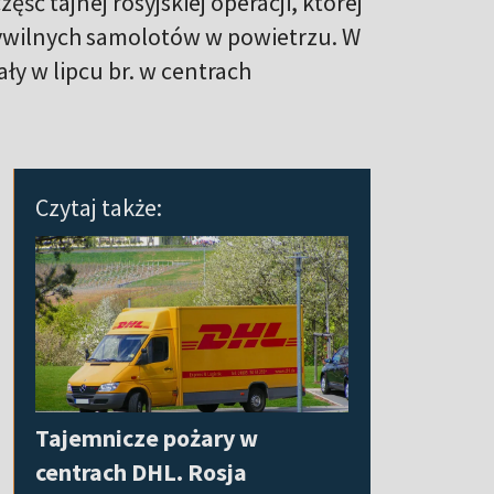
ęść tajnej rosyjskiej operacji, której
ywilnych samolotów w powietrzu. W
ły w lipcu br. w centrach
Czytaj także:
Tajemnicze pożary w
centrach DHL. Rosja