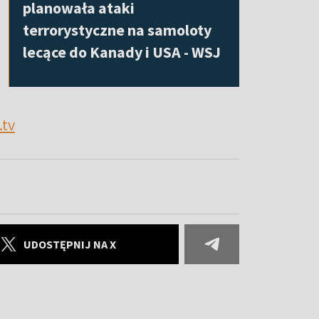
planowała ataki
terrorystyczne na samoloty
lecące do Kanady i USA - WSJ
.tv
UDOSTĘPNIJ NA X