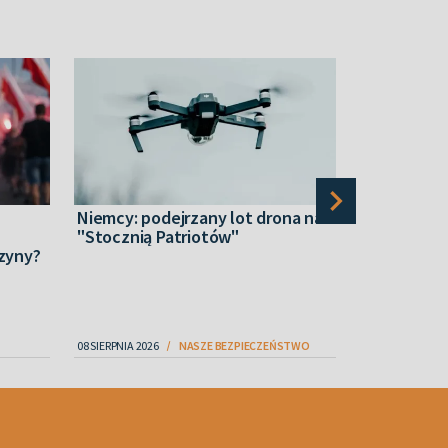
Niemcy: podejrzany lot drona nad
Swiatłana 
"Stocznią Patriotów"
wrzucajcie
czyny?
z Rosjanam
08 SIERPNIA 2026
NASZE BEZPIECZEŃSTWO
09 SIERPNIA 2026