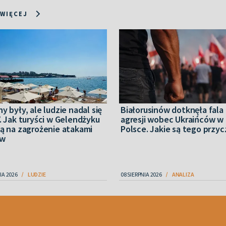
 WIĘCEJ
y były, ale ludzie nadal się
Białorusinów dotknęła fala
. Jak turyści w Gelendżyku
agresji wobec Ukraińców w
ją na zagrożenie atakami
Polsce. Jakie są tego przy
ów
IA 2026
LUDZIE
08 SIERPNIA 2026
ANALIZA