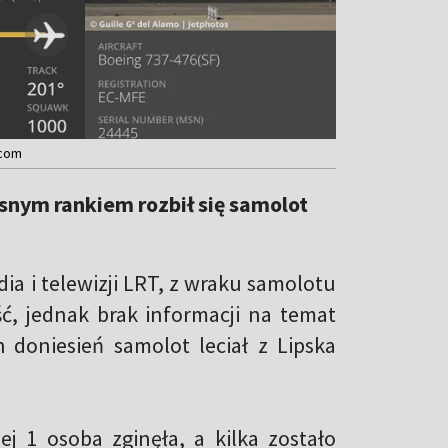
.com
snym rankiem rozbił się samolot
ia i telewizji LRT, z wraku samolotu
ć, jednak brak informacji na temat
doniesień samolot leciał z Lipska
ej 1 osoba zginęła, a kilka zostało