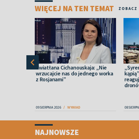
WIĘCEJ NA TEN TEMAT
ZOBACZ
t drona nad
Swiatłana Cichanouskaja: „Nie
„Syren
wrzucajcie nas do jednego worka
kąpią”
z Rosjanami”
reagu
dron
IECZEŃSTWO
09 SIERPNIA 2026
WYWIAD
08 SIERPN
Item
1
NAJNOWSZE
of