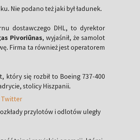
u. Nie podano też jaki był ładunek.
nu dostawczego DHL, to dyrektor
as Pivoriūnas
, wyjaśnił, że samolot
wę. Firma ta również jest operatorem
, który się rozbił to Boeing 737-400
drycie, stolicy Hiszpanii.
 Twitter
rozkłady przylotów i odlotów uległy