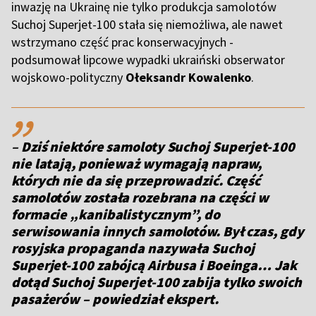
inwazję na Ukrainę nie tylko produkcja samolotów
Suchoj Superjet-100 stała się niemożliwa, ale nawet
wstrzymano część prac konserwacyjnych -
podsumował lipcowe wypadki ukraiński obserwator
wojskowo-polityczny
Ołeksandr Kowalenko
.
,,
–
Dziś niektóre samoloty Suchoj Superjet-100
nie latają, ponieważ wymagają napraw,
których nie da się przeprowadzić. Część
samolotów została rozebrana na części w
formacie „kanibalistycznym”, do
serwisowania innych samolotów. Był czas, gdy
rosyjska propaganda nazywała Suchoj
Superjet-100 zabójcą Airbusa i Boeinga… Jak
dotąd Suchoj Superjet-100 zabija tylko swoich
pasażerów – powiedział ekspert.