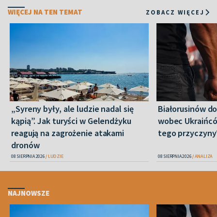
WIĘCEJ NA TEN TEMAT
ZOBACZ WIĘCEJ
„Syreny były, ale ludzie nadal się
Białorusinów do
kąpią”. Jak turyści w Gelendżyku
wobec Ukraińców
reagują na zagrożenie atakami
tego przyczyny
dronów
08 SIERPNIA 2026
LUDZIE
08 SIERPNIA 2026
ANALIZA
NAJNOWSZE