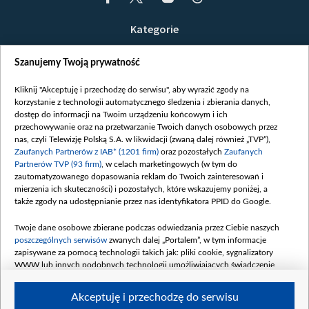
Kategorie
Wiadomości
Szanujemy Twoją prywatność
Wojna
Opinie
Kliknij "Akceptuję i przechodzę do serwisu", aby wyrazić zgody na
korzystanie z technologii automatycznego śledzenia i zbierania danych,
Białoruś / Polska
dostęp do informacji na Twoim urządzeniu końcowym i ich
Czytelnia
przechowywanie oraz na przetwarzanie Twoich danych osobowych przez
nas, czyli Telewizję Polską S.A. w likwidacji (zwaną dalej również „TVP”),
Centrum Europy
Zaufanych Partnerów z IAB* (1201 firm)
oraz pozostałych
Zaufanych
Partnerów TVP (93 firm)
, w celach marketingowych (w tym do
O nas
zautomatyzowanego dopasowania reklam do Twoich zainteresowań i
Kontakt
mierzenia ich skuteczności) i pozostałych, które wskazujemy poniżej, a
także zgody na udostępnianie przez nas identyfikatora PPID do Google.
Informacje o nadawcy
Serwisy partnerskie
Twoje dane osobowe zbierane podczas odwiedzania przez Ciebie naszych
poszczególnych serwisów
zwanych dalej „Portalem”, w tym informacje
belsat.eu
zapisywane za pomocą technologii takich jak: pliki cookie, sygnalizatory
WWW lub innych podobnych technologii umożliwiających świadczenie
slava.tv
dopasowanych i bezpiecznych usług, personalizację treści oraz reklam,
tvpworld.com
udostępnianie funkcji mediów społecznościowych oraz analizowanie ruchu
Akceptuję i przechodzę do serwisu
w Internecie.
vot-tak.tv