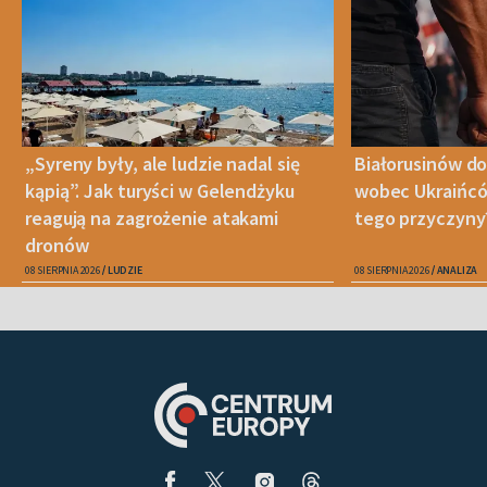
„Syreny były, ale ludzie nadal się
Białorusinów do
kąpią”. Jak turyści w Gelendżyku
wobec Ukraińców
reagują na zagrożenie atakami
tego przyczyny
dronów
08 SIERPNIA 2026
LUDZIE
08 SIERPNIA 2026
ANALIZA