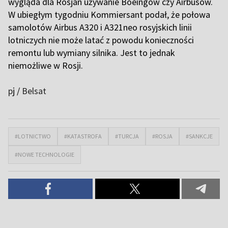
wygląda dla Rosjan używanie Boeingów czy Airbusów.
W ubiegłym tygodniu Kommiersant podał, że połowa
samolotów Airbus A320 i A321neo rosyjskich linii
lotniczych nie może latać z powodu konieczności
remontu lub wymiany silnika. Jest to jednak
niemożliwe w Rosji.
p
j /
Belsat
#LOTNICTWO
#KATASTROFA
#TURCJA
#ROSJA
#SANKCJE
#NOWE TECHNOLOGIE