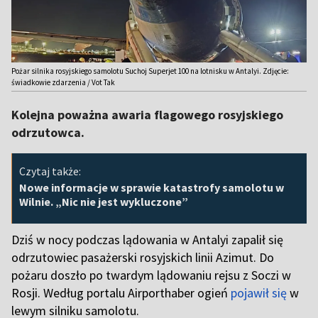
Pożar silnika rosyjskiego samolotu Suchoj Superjet 100 na lotnisku w Antalyi. Zdjęcie:
świadkowie zdarzenia / Vot Tak
Kolejna poważna awaria flagowego rosyjskiego
odrzutowca.
Czytaj także:
Nowe informacje w sprawie katastrofy samolotu w
Wilnie. „Nic nie jest wykluczone”
Dziś w nocy podczas lądowania w Antalyi zapalił się
odrzutowiec pasażerski rosyjskich linii Azimut. Do
pożaru doszło po twardym lądowaniu rejsu z Soczi w
Rosji. Według portalu Airporthaber ogień
pojawił się
w
lewym silniku samolotu.