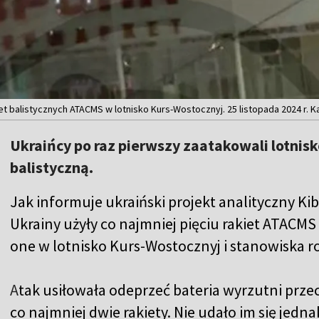
et balistycznych ATACMS w lotnisko Kurs-Wostocznyj. 25 listopada 2024 r. 
Ukraińcy po raz pierwszy zaatakowali lotnis
balistyczną.
Jak informuje ukraiński projekt analityczny Ki
Ukrainy użyły co najmniej pięciu rakiet ATACM
one w lotnisko Kurs-Wostocznyj i stanowiska ro
A
tak usiłowała odeprzeć bateria wyrzutni przec
co najmniej dwie rakiety. Nie udało im się jedn