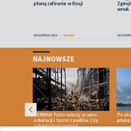
 zabili
płoną rafinerie w Rosji
Zginęl
wnuk
08 SIERPNIA 2026
WOJNA
08 SIERPN
Item
1
NAJNOWSZE
of
4
ynburg:
HERMAN Putin wierzy w sens
Po at
ajbardziej
eskalacji i terror cywilów. Czy
płoną 
dberries
odwróci losy wojny?