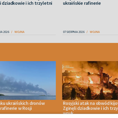
i dziadkowie i ich trzyletni
ukraińskie rafinerie
IA 2026
WOJNA
07 SIERPNIA 2026
WOJNA
aku ukraińskich dronów
Rosyjski atak na obwód kijo
rafinerie w Rosji
Zginęli dziadkowie i ich trz
wnuk