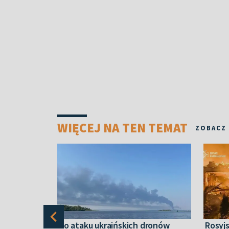
WIĘCEJ NA TEN TEMAT
ZOBACZ
skiego
Po ataku ukraińskich dronów
Rosyjs