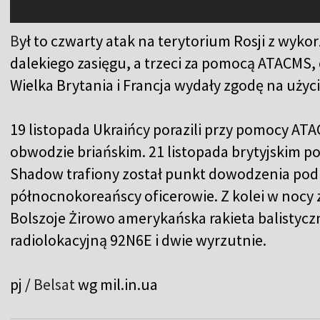
B
ył to czwarty atak na terytorium Rosji z wyk
dalekiego zasięgu, a trzeci za pomocą ATACMS, 
Wielka Brytania i Francja wydały zgodę na użyc
19 listopada Ukraińcy porazili przy pomocy AT
obwodzie briańskim. 21 listopada brytyjskim
Shadow trafiony został punkt dowodzenia pod 
północnokoreańscy oficerowie. Z kolei w nocy z
Bolszoje Żirowo amerykańska rakieta balistyczn
radiolokacyjną 92N6E i dwie wyrzutnie.
pj /
Belsat
wg
mil.in.ua