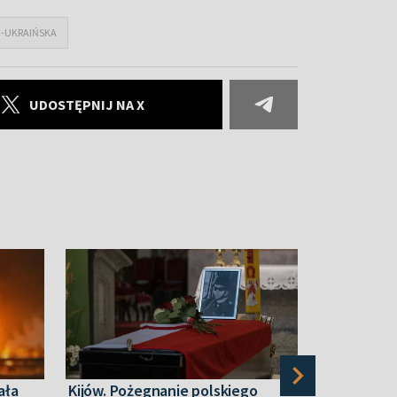
-UKRAIŃSKA
UDOSTĘPNIJ NA X
ała
Kijów. Pożegnanie polskiego
Po ataku u