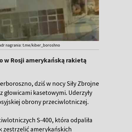
Kadr nagrania: t.me/kiber_boroshno
ko w Rosji amerykańską rakietą
berboroszno, dziś w nocy Siły Zbrojne
S z głowicami kasetowymi. Uderzyły
syjskiej obrony przeciwlotniczej.
iwlotniczych S-400, która odpaliła
ak zestrzelić amerykańskich