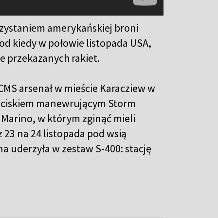
orzystaniem amerykańskiej broni
od kiedy w połowie listopada USA,
ie przekazanych rakiet.
ACMS arsenał w mieście Karacziew w
 pociskiem manewrującym Storm
Marino, w którym zginąć mieli
 23 na 24 listopada pod wsią
a uderzyła w zestaw S-400: stację