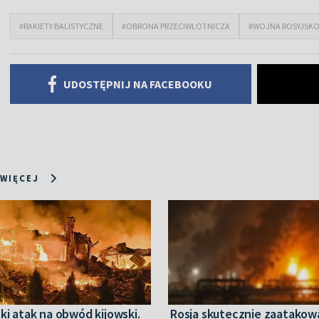
#RAKIETY BALISTYCZNE
#OBRONA PRZECIWLOTNICZA
#WOJNA ROSYJSKO
UDOSTĘPNIJ NA FACEBOOKU
 WIĘCEJ
ki atak na obwód kijowski.
Rosja skutecznie zaatakow