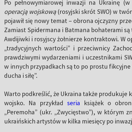
Po pełnowymiarowej inwazji na Ukrainę (w
operacją wojskową
(rosyjski skrót SWO) w twó
pojawił się nowy temat – obrona ojczyzny przed
Zamiast Spidermana i Batmana bohaterami są t
Awdijiwki i rosyjscy żołnierze kontraktowi. W 
„tradycyjnych wartości” i przeciwnicy Zacho
prawdziwymi wydarzeniami i uczestnikami SWO
w innych przypadkach są to po prostu fikcyjne 
ducha i siłę”.
Warto podkreślić, że Ukraina także produkuje
wojsko. Na przykład
seria
książek o obron
„Peremoha” (ukr. „Zwycięstwo”), w którym zna
ukraińskich artystów w kilka miesięcy po inwazj