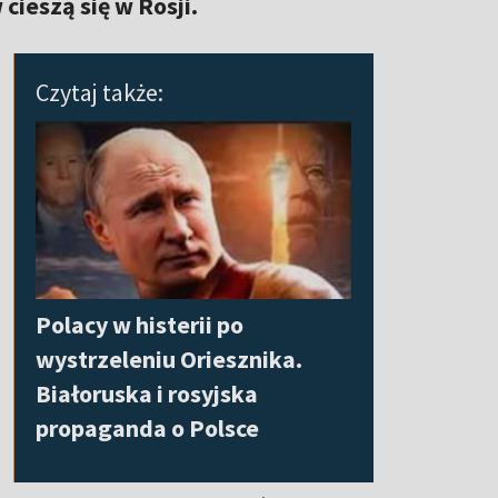
cieszą się w Rosji.
Czytaj także:
Polacy w histerii po
wystrzeleniu Oriesznika.
Białoruska i rosyjska
propaganda o Polsce