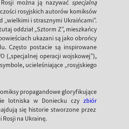
 Rosji można ją nazywać
specjalną
rczości rosyjskich autorów komiksów
 „wielkimi i strasznymi Ukraińcami”.
utaj oddział „Sztorm Z”, mieszkańcy
opowieściach ukazani są jako obrońcy
du. Często postacie są inspirowane
 („specjalnej operacji wojskowej”),
symbole, ucieleśniające „rosyjskiego
 komiksy propagandowe gloryfikujące
ie lotniska w Doniecku czy
zbiór
jdują się historie stworzone przez
i Rosji na Ukrainę.