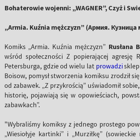
Bohaterowie wojenni: „WAGNER”, Czyż i Swi
„Armia. Kuźnia mężczyzn” (Армия. Кузница 
Komiks „Armia. Kuźnia mężczyzn”
Rusłana 
wśród społeczności Z popierającej agresję 
Petersburga, gdzie od wielu lat
prowadzi
sklep
Boisow, ​​pomysł stworzenia komiksu zrodził si
od zabawek. „Z przykrością” uświadomił sobie,
historię, pojawiają się w opowieściach, pow
zabawkach”.
"Wybraliśmy komiksy z jednego prostego pow
„Wiesiołyje kartinki” i „Murziłkę” (sowieckie