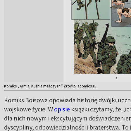
Komiks „Armia. Kuźnia mężczyzn.” Źródło: acomics.ru
Komiks Boisowa opowiada historię dwójki uczn
wojskowe życie. W
opisie
książki czytamy, że „i
dla nich nowym i ekscytującym doświadczeniem
dyscypliny, odpowiedzialności i braterstwa. T