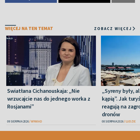
WIĘCEJ NA TEN TEMAT
ZOBACZ WIĘCEJ
Swiatłana Cichanouskaja: „Nie
„Syreny były, al
wrzucajcie nas do jednego worka z
kąpią”. Jak tur
Rosjanami”
reagują na zagr
dronów
09 SIERPNIA 2026
WYWIAD
08 SIERPNIA 2026
LUDZIE