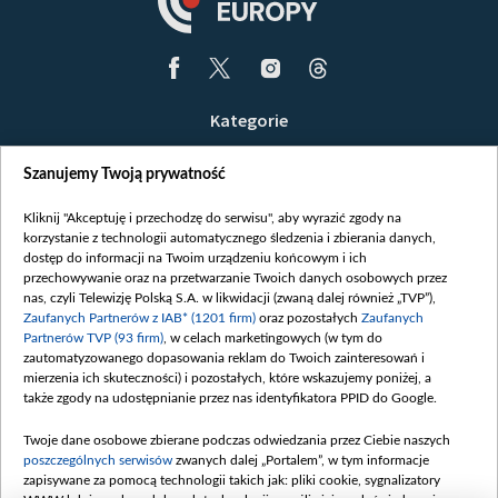
Kategorie
Wiadomości
Szanujemy Twoją prywatność
Wojna
Opinie
Kliknij "Akceptuję i przechodzę do serwisu", aby wyrazić zgody na
korzystanie z technologii automatycznego śledzenia i zbierania danych,
Białoruś / Polska
dostęp do informacji na Twoim urządzeniu końcowym i ich
Czytelnia
przechowywanie oraz na przetwarzanie Twoich danych osobowych przez
nas, czyli Telewizję Polską S.A. w likwidacji (zwaną dalej również „TVP”),
Centrum Europy
Zaufanych Partnerów z IAB* (1201 firm)
oraz pozostałych
Zaufanych
Partnerów TVP (93 firm)
, w celach marketingowych (w tym do
O nas
zautomatyzowanego dopasowania reklam do Twoich zainteresowań i
Kontakt
mierzenia ich skuteczności) i pozostałych, które wskazujemy poniżej, a
także zgody na udostępnianie przez nas identyfikatora PPID do Google.
Informacje o nadawcy
Serwisy partnerskie
Twoje dane osobowe zbierane podczas odwiedzania przez Ciebie naszych
poszczególnych serwisów
zwanych dalej „Portalem”, w tym informacje
belsat.eu
zapisywane za pomocą technologii takich jak: pliki cookie, sygnalizatory