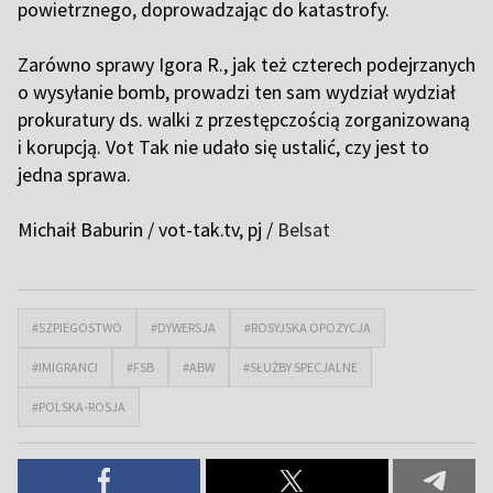
powietrznego, doprowadzając do katastrofy.
Zarówno sprawy Igora R., jak też czterech podejrzanych
o wysyłanie bomb, prowadzi ten sam wydział wydział
prokuratury ds. walki z przestępczością zorganizowaną
i korupcją. Vot Tak nie udało się ustalić, czy jest to
jedna sprawa.
Michaił Baburin /
vot-tak.tv
, pj /
Belsat
#SZPIEGOSTWO
#DYWERSJA
#ROSYJSKA OPOZYCJA
#IMIGRANCI
#FSB
#ABW
#SŁUŻBY SPECJALNE
#POLSKA-ROSJA