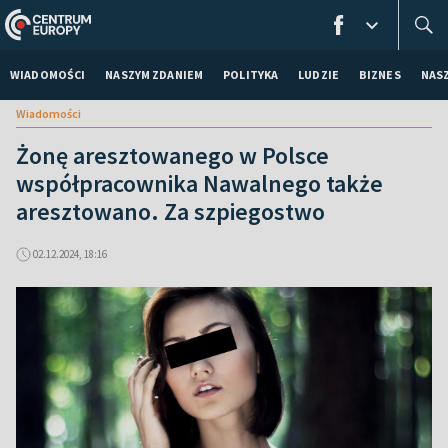
WIADOMOŚCI
NASZYM ZDANIEM
POLITYKA
LUDZIE
BIZNES
NAS
Wiadomości
Żonę aresztowanego w Polsce
współpracownika Nawalnego także
aresztowano. Za szpiegostwo
02.12.2024, 18:16