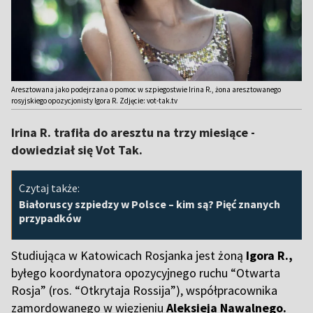
Aresztowana jako podejrzana o pomoc w szpiegostwie Irina R., żona aresztowanego
rosyjskiego opozycjonisty Igora R. Zdjęcie: vot-tak.tv
Irina R. trafiła do aresztu na trzy miesiące -
dowiedział się Vot Tak.
Czytaj także:
Białoruscy szpiedzy w Polsce – kim są? Pięć znanych
przypadków
Studiująca w Katowicach Rosjanka jest żoną
Igora R.,
byłego koordynatora opozycyjnego ruchu “Otwarta
Rosja” (ros. “Otkrytaja Rossija”), współpracownika
zamordowanego w więzieniu
Aleksieja Nawalnego.