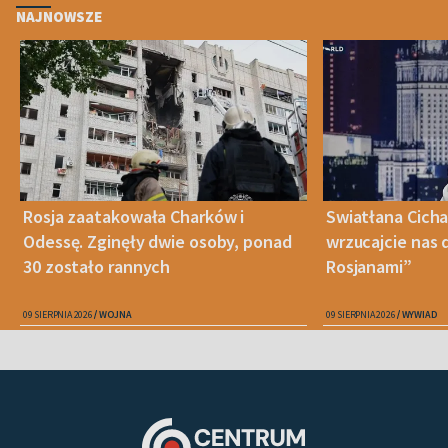
NAJNOWSZE
Rosja zaatakowała Charków i
Swiatłana Cicha
Odessę. Zginęły dwie osoby, ponad
wrzucajcie nas 
30 zostało rannych
Rosjanami”
09 SIERPNIA 2026
WOJNA
09 SIERPNIA 2026
WYWIAD