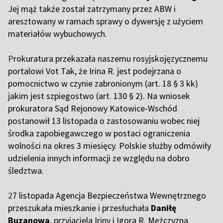
Jej mąż także został zatrzymany przez ABW i
aresztowany w ramach sprawy o dywersję z użyciem
materiałów wybuchowych.
P
rokuratura przekazała naszemu rosyjskojęzycznemu
portalowi Vot Tak, że Irina R. jest podejrzana o
pomocnictwo w czynie zabronionym (art. 18 § 3 kk)
jakim jest szpiegostwo (art. 130 § 2). Na wniosek
prokuratora Sąd Rejonowy Katowice-Wschód
postanowił 13 listopada o zastosowaniu wobec niej
środka zapobiegawczego w postaci ograniczenia
wolności na okres 3 miesięcy. Polskie służby odmówiły
udzielenia innych informacji ze względu na dobro
śledztwa.
2
7 listopada Agencja Bezpieczeństwa Wewnętrznego
przeszukała mieszkanie i przesłuchała
Daniłę
Buzanowa
, przyjaciela Iriny i Igora R. Mężczyzna