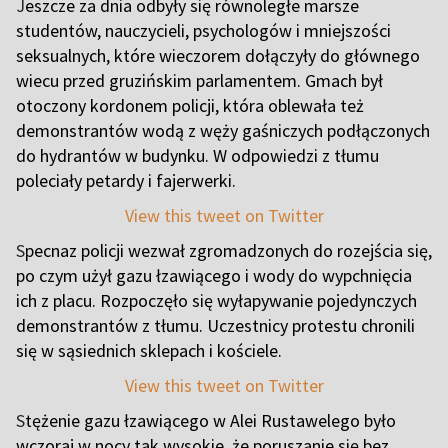
J
eszcze za dnia odbyły się równoległe marsze
studentów, nauczycieli, psychologów i mniejszości
seksualnych, które wieczorem dołączyły do głównego
wiecu przed gruzińskim parlamentem. Gmach był
otoczony kordonem policji, która oblewała też
demonstrantów wodą z węży gaśniczych podłączonych
do hydrantów w budynku. W odpowiedzi z tłumu
poleciały petardy i fajerwerki.
View this tweet on Twitter
S
pecnaz policji wezwał zgromadzonych do rozejścia się,
po czym użył gazu łzawiącego i wody do wypchnięcia
ich z placu. Rozpoczęło się wyłapywanie pojedynczych
demonstrantów z tłumu. Uczestnicy protestu chronili
się w sąsiednich sklepach i kościele.
View this tweet on Twitter
S
tężenie gazu łzawiącego w Alei Rustawelego było
wczoraj w nocy tak wysokie, że poruszanie się bez