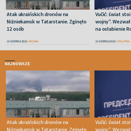
Atak ukraińskich dronów na
Vučić: świat sto
Niżniekamsk w Tatarstanie. Zginęło
wojny”. Wezwał 
12 osób
na osłabienie Ro
10 SIERPNIA 2026
WOJNA
10 SIERPNIA 2026
POLITYKA
NAJNOWSZE
Atak ukraińskich dronów na
Vučić: świat sto
Niżniekamsk w Tatarstanie. Zginęło
wojny”. Wezwał 