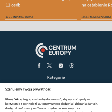
12 osób
na osłabienie Ro
10 SIERPNIA 2026
WOJNA
10 SIERPNIA 2026
POLITYKA
Kategorie
Wiadomości
Szanujemy Twoją prywatność
Wojna
Opinie
Kliknij "Akceptuję i przechodzę do serwisu", aby wyrazić zgody na
korzystanie z technologii automatycznego śledzenia i zbierania danych,
Białoruś / Polska
dostęp do informacji na Twoim urządzeniu końcowym i ich