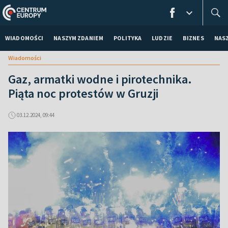
WIADOMOŚCI
NASZYM ZDANIEM
POLITYKA
LUDZIE
BIZNES
NAS
Wiadomości
Gaz, armatki wodne i pirotechnika.
Piąta noc protestów w Gruzji
03.12.2024, 09:44