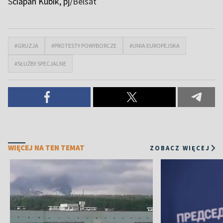
S
ciapan Kubik, pj/
Belsat
#GRUZJA
#PROTESTY POWYBORCZE
#UNIA EUROPEJSKA
#SŁUŻBY SPECJALNE
WIĘCEJ NA TEN TEMAT
ZOBACZ WIĘCEJ