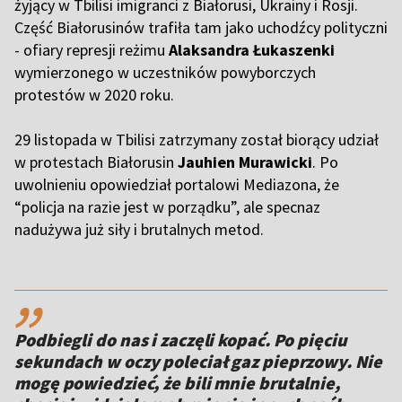
żyjący w Tbilisi imigranci z Białorusi, Ukrainy i Rosji.
Część Białorusinów trafiła tam jako uchodźcy polityczni
- ofiary represji reżimu
Alaksandra Łukaszenki
wymierzonego w uczestników powyborczych
protestów w 2020 roku.
29 listopada w Tbilisi zatrzymany został biorący udział
w protestach Białorusin
Jauhien Murawicki
. Po
uwolnieniu opowiedział portalowi Mediazona, że
“policja na razie jest w porządku”, ale specnaz
nadużywa już siły i brutalnych metod.
,,
Podbiegli do nas i zaczęli kopać. Po pięciu
sekundach w oczy poleciał gaz pieprzowy. Nie
mogę powiedzieć, że bili mnie brutalnie,