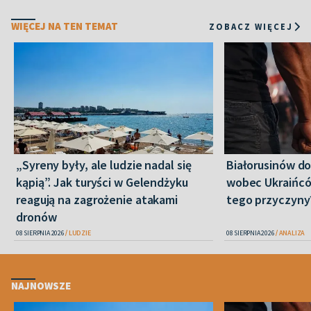
WIĘCEJ NA TEN TEMAT
ZOBACZ WIĘCEJ
„Syreny były, ale ludzie nadal się
Białorusinów do
kąpią”. Jak turyści w Gelendżyku
wobec Ukraińców
reagują na zagrożenie atakami
tego przyczyny
dronów
08 SIERPNIA 2026
LUDZIE
08 SIERPNIA 2026
ANALIZA
NAJNOWSZE