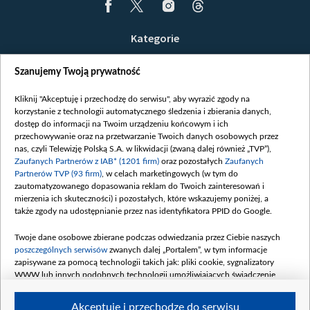
Kategorie
Wiadomości
Szanujemy Twoją prywatność
Wojna
Opinie
Kliknij "Akceptuję i przechodzę do serwisu", aby wyrazić zgody na
korzystanie z technologii automatycznego śledzenia i zbierania danych,
Białoruś / Polska
dostęp do informacji na Twoim urządzeniu końcowym i ich
Czytelnia
przechowywanie oraz na przetwarzanie Twoich danych osobowych przez
nas, czyli Telewizję Polską S.A. w likwidacji (zwaną dalej również „TVP”),
Centrum Europy
Zaufanych Partnerów z IAB* (1201 firm)
oraz pozostałych
Zaufanych
Partnerów TVP (93 firm)
, w celach marketingowych (w tym do
O nas
zautomatyzowanego dopasowania reklam do Twoich zainteresowań i
Kontakt
mierzenia ich skuteczności) i pozostałych, które wskazujemy poniżej, a
także zgody na udostępnianie przez nas identyfikatora PPID do Google.
Informacje o nadawcy
Serwisy partnerskie
Twoje dane osobowe zbierane podczas odwiedzania przez Ciebie naszych
poszczególnych serwisów
zwanych dalej „Portalem”, w tym informacje
belsat.eu
zapisywane za pomocą technologii takich jak: pliki cookie, sygnalizatory
WWW lub innych podobnych technologii umożliwiających świadczenie
slava.tv
dopasowanych i bezpiecznych usług, personalizację treści oraz reklam,
tvpworld.com
udostępnianie funkcji mediów społecznościowych oraz analizowanie ruchu
Akceptuję i przechodzę do serwisu