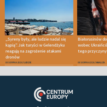
„Syreny były, ale ludzie nadal się
Białorusinów do
kąpią”. Jak turyści w Gelendżyku
wobec Ukraińców
reagują na zagrożenie atakami
tego przyczyny
dronów
08 SIERPNIA 2026
LUDZIE
08 SIERPNIA 2026
ANALIZA