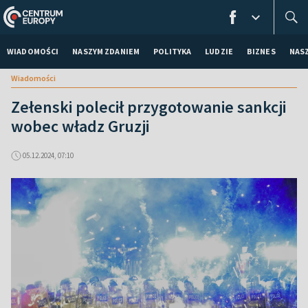
WIADOMOŚCI
NASZYM ZDANIEM
POLITYKA
LUDZIE
BIZNES
NAS
Wiadomości
Zełenski polecił przygotowanie sankcji
wobec władz Gruzji
05.12.2024, 07:10