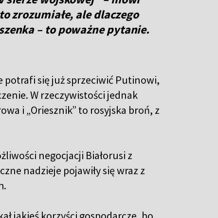
 to zrozumiałe, ale dlaczego
aszenka – to poważne pytanie.
otrafi się już sprzeciwić Putinowi,
czenie. W rzeczywistości jednak
owa i „Oriesznik” to rosyjska broń, z
iwości negocjacji Białorusi z
czne nadzieje pojawiły się wraz z
h.
kał jakieś korzyści gospodarcze, bo