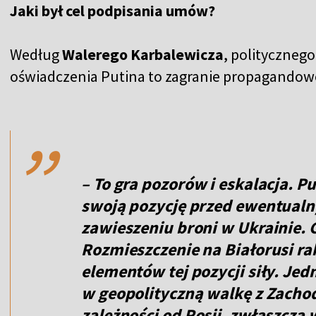
Jaki był cel podpisania umów?
Według
Walerego Karbalewicza
, polityczneg
oświadczenia Putina to zagranie propagandowe
,,
– To gra pozorów i eskalacja. 
swoją pozycję przed ewentualn
zawieszeniu broni w Ukrainie. C
Rozmieszczenie na Białorusi rak
elementów tej pozycji siły. Jed
w geopolityczną walkę z Zachod
zależności od Rosji, zwłaszcza