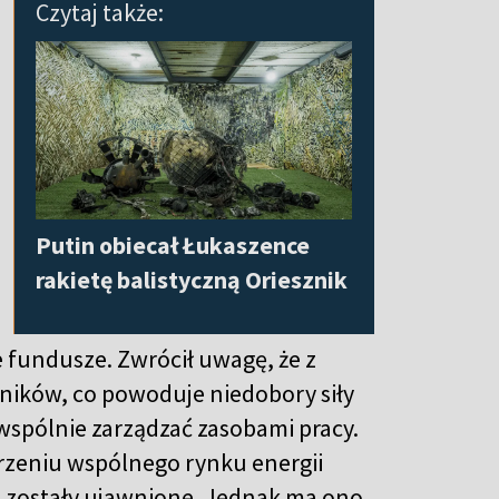
Czytaj także:
Putin obiecał Łukaszence
rakietę balistyczną Oriesznik
 fundusze. Zwrócił uwagę, że z
wników, co powoduje niedobory siły
 wspólnie zarządzać zasobami pracy.
zeniu wspólnego rynku energii
e zostały ujawnione. Jednak ma ono