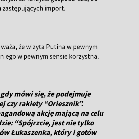
 zastępujących import.
waża, że wizyta Putina w pewnym
a niego w pewnym sensie korzystna.
, gdy mówi się, że podejmuje
j czy rakiety “Oriesznik”.
pagandową akcję mającą na celu
ie: “Spójrzcie, jest nie tylko
ców Łukaszenka, który i gotów