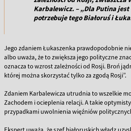
Karbalewicz. – „Dla Putina jest
potrzebuje tego Białoruś i Łuk
Jego zdaniem Łukaszenka prawdopodobnie nie p
albo uważa, że to zwiększa jego polityczne zna
oznacza to wzrost zależności od Rosji. Broń jądr
której można skorzystać tylko za zgodą Rosji”.
Zdaniem Karbalewicza utrudnia to wszelkie możl
Zachodem i ocieplenia relacji. A takie optymisty
przypadkami uwolnienia więźniów politycznyc
Ekspert uważa, że szef białoruskich władz uzys