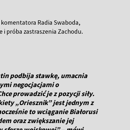
o komentatora Radia Swaboda,
 i próba zastraszenia Zachodu.
Putin podbija stawkę, umacnia
ymi negocjacjami o
hce prowadzić je z pozycji siły.
iety „Oriesznik” jest jednym z
nocześnie to wciąganie Białorusi
em oraz zwiększanie jej
 w sferze wojskowej” – mówi