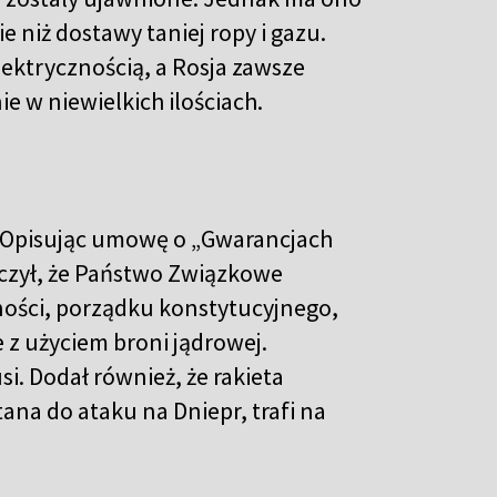
 niż dostawy taniej ropy i gazu.
lektrycznością, a Rosja zawsze
e w niewielkich ilościach.
h. Opisując umowę o „Gwarancjach
czył, że Państwo Związkowe
nności, porządku konstytucyjnego,
e z użyciem broni jądrowej.
usi. Dodał również, że rakieta
tana do ataku na Dniepr, trafi na