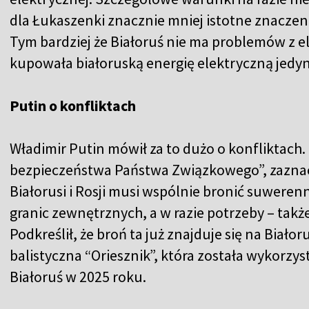
dla Łukaszenki znacznie mniej istotne znaczenie
Tym bardziej że Białoruś nie ma problemów z e
kupowała białoruską energię elektryczną jedyni
Putin o konfliktach
Władimir Putin mówił za to dużo o konfliktac
bezpieczeństwa Państwa Związkowego”, zazna
Białorusi i Rosji musi wspólnie bronić suwere
granic zewnętrznych, a w razie potrzeby – takż
Podkreślił, że broń ta już znajduje się na Białor
balistyczna “Oriesznik”, która została wykorzys
Białoruś w 2025 roku.