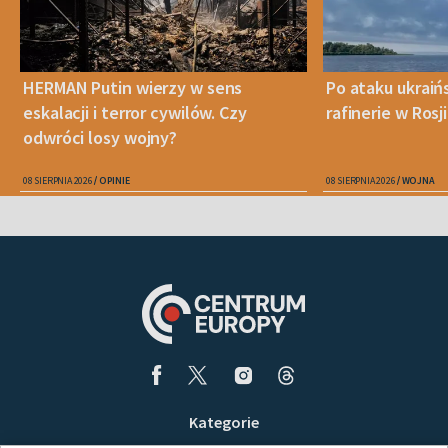
HERMAN Putin wierzy w sens
Po ataku ukraiń
eskalacji i terror cywilów. Czy
rafinerie w Rosji
odwróci losy wojny?
08 SIERPNIA 2026
OPINIE
08 SIERPNIA 2026
WOJNA
Kategorie