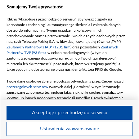
Wiadomości
Szanujemy Twoją prywatność
Wojna
Opinie
Kliknij "Akceptuję i przechodzę do serwisu", aby wyrazić zgody na
korzystanie z technologii automatycznego śledzenia i zbierania danych,
Białoruś / Polska
dostęp do informacji na Twoim urządzeniu końcowym i ich
Czytelnia
przechowywanie oraz na przetwarzanie Twoich danych osobowych przez
nas, czyli Telewizję Polską S.A. w likwidacji (zwaną dalej również „TVP”),
Centrum Europy
Zaufanych Partnerów z IAB* (1201 firm)
oraz pozostałych
Zaufanych
Partnerów TVP (93 firm)
, w celach marketingowych (w tym do
O nas
zautomatyzowanego dopasowania reklam do Twoich zainteresowań i
Kontakt
mierzenia ich skuteczności) i pozostałych, które wskazujemy poniżej, a
także zgody na udostępnianie przez nas identyfikatora PPID do Google.
Informacje o nadawcy
Serwisy partnerskie
Twoje dane osobowe zbierane podczas odwiedzania przez Ciebie naszych
poszczególnych serwisów
zwanych dalej „Portalem”, w tym informacje
belsat.eu
zapisywane za pomocą technologii takich jak: pliki cookie, sygnalizatory
WWW lub innych podobnych technologii umożliwiających świadczenie
slava.tv
dopasowanych i bezpiecznych usług, personalizację treści oraz reklam,
tvpworld.com
udostępnianie funkcji mediów społecznościowych oraz analizowanie ruchu
Akceptuję i przechodzę do serwisu
w Internecie.
vot-tak.tv
Moje zgody
Twoje dane osobowe zbierane podczas odwiedzania przez Ciebie
Ustawienia zaawansowane
poszczególnych serwisów
na Portalu, takie jak adresy IP, identyfikatory
Twoich urządzeń końcowych i identyfikatory plików cookie, informacje o