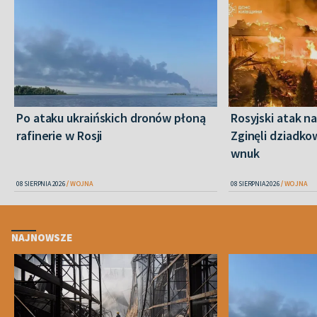
Po ataku ukraińskich dronów płoną
Rosyjski atak n
rafinerie w Rosji
Zginęli dziadkow
wnuk
08 SIERPNIA 2026
WOJNA
08 SIERPNIA 2026
WOJNA
NAJNOWSZE