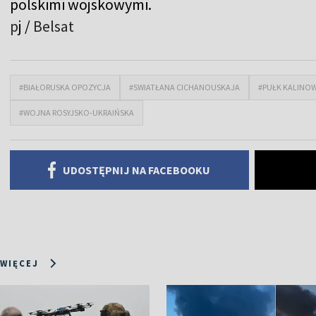
polskimi wojskowymi.
p
j /
Belsat
#BIAŁORUSKA OPOZYCJA
#SWIATŁANA CICHANOUSKAJA
#PUŁK KALINO
#WOJNA ROSYJSKO-UKRAIŃSKA
UDOSTĘPNIJ NA FACEBOOKU
 WIĘCEJ