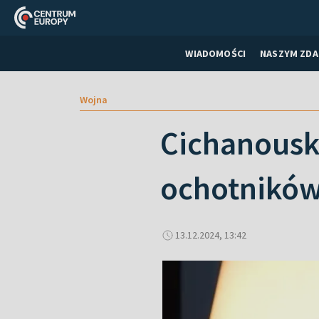
WIADOMOŚCI
NASZYM ZDA
Wojna
Cichanouska
ochotników
13.12.2024, 13:42