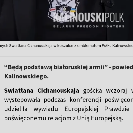
znych Swiatłana Cichanouskaja w koszulce z emblematem Pułku Kalinowskiego
“Będą podstawą białoruskiej armii” - powied
Kalinowskiego.
Swiatłana Cichanouskaja
gościła wczoraj
występowała podczas konferencji poświęcon
udzieliła wywiadu Europejskiej Prawdzie
poświęconemu relacjom z Unią Europejską.