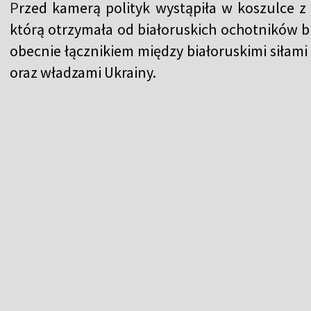
P
rzed kamerą polityk wystąpiła w koszulce 
którą otrzymała od białoruskich ochotników br
obecnie łącznikiem między białoruskimi siła
oraz władzami Ukrainy.