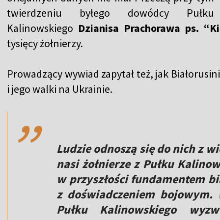
twierdzeniu byłego dowódcy Pułku
Kalinowskiego
Dzianisa Prachorawa ps. “Ki
tysięcy żołnierzy.
P
rowadzący wywiad zapytał też, jak Białorusi
,,
i jego walki na Ukrainie.
Ludzie odnoszą się do nich z w
nasi żołnierze z Pułku Kalino
w przyszłości fundamentem bia
z doświadczeniem bojowym. Wi
Pułku Kalinowskiego wyzw