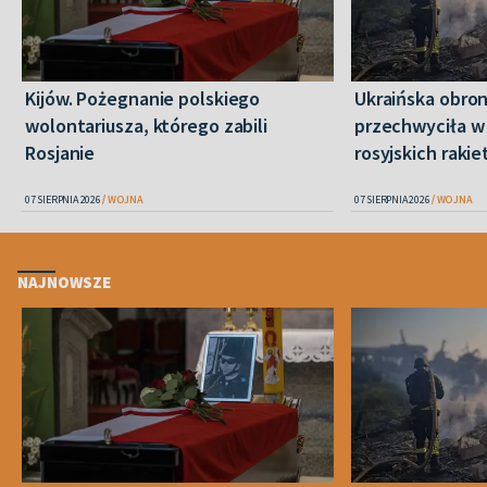
Kijów. Pożegnanie polskiego
Ukraińska obro
wolontariusza, którego zabili
przechwyciła w 
Rosjanie
rosyjskich raki
07 SIERPNIA 2026
WOJNA
07 SIERPNIA 2026
WOJNA
NAJNOWSZE