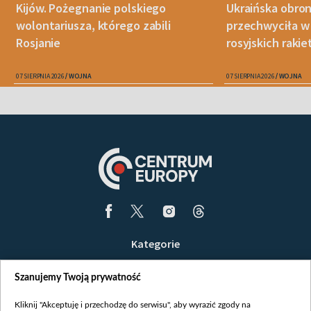
Kijów. Pożegnanie polskiego
Ukraińska obro
wolontariusza, którego zabili
przechwyciła w 
Rosjanie
rosyjskich raki
07 SIERPNIA 2026
WOJNA
07 SIERPNIA 2026
WOJNA
Kategorie
Wiadomości
Szanujemy Twoją prywatność
Wojna
Opinie
Kliknij "Akceptuję i przechodzę do serwisu", aby wyrazić zgody na