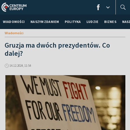
WIADOMOŚCI
NASZYM ZDANIEM
POLITYKA
LUDZIE
BIZNES
NAS
Wiadomości
Gruzja ma dwóch prezydentów. Co
dalej?
14.12.2024, 11:54