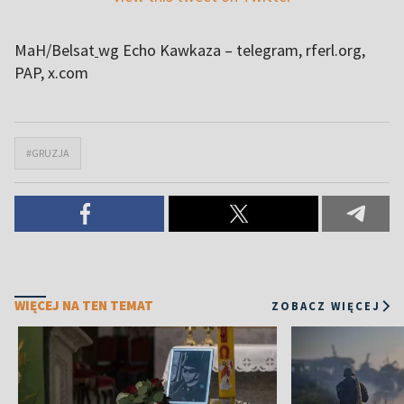
MaH/Belsat
wg Echo Kawkaza – telegram, rferl.org,
PAP, x.com
#GRUZJA
WIĘCEJ NA TEN TEMAT
ZOBACZ WIĘCEJ