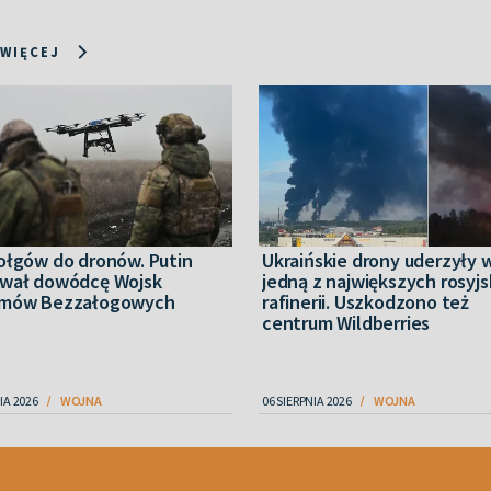
 WIĘCEJ
ołgów do dronów. Putin
Ukraińskie drony uderzyły 
wał dowódcę Wojsk
jedną z największych rosyjs
mów Bezzałogowych
rafinerii. Uszkodzono też
centrum Wildberries
IA 2026
WOJNA
06 SIERPNIA 2026
WOJNA