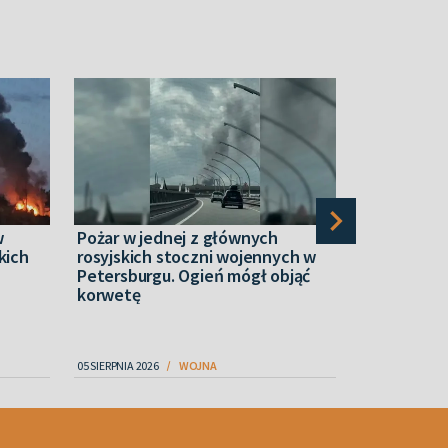
w
Pożar w jednej z głównych
“Narcos” z 
kich
rosyjskich stoczni wojennych w
ukraińskim
Petersburgu. Ogień mógł objąć
dronowymi.
korwetę
ochotnikó
05 SIERPNIA 2026
WOJNA
06 SIERPNIA 2026