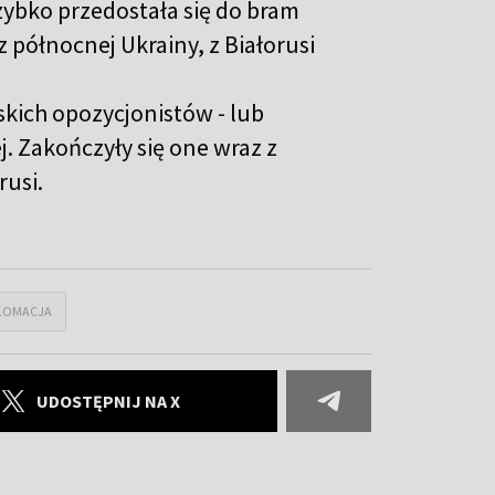
zybko przedostała się do bram
 północnej Ukrainy, z Białorusi
skich opozycjonistów - lub
j. Zakończyły się one wraz z
rusi.
LOMACJA
UDOSTĘPNIJ NA X