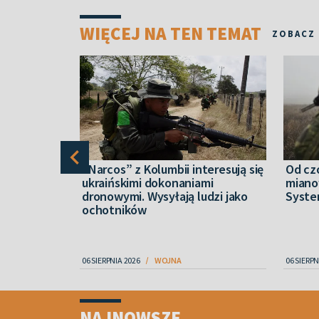
WIĘCEJ NA TEN TEMAT
ZOBACZ
nych
“Narcos” z Kolumbii interesują się
Od cz
jennych w
ukraińskimi dokonaniami
miano
gł objąć
dronowymi. Wysyłają ludzi jako
Syste
ochotników
06 SIERPNIA 2026
WOJNA
06 SIERPN
Item
1
NAJNOWSZE