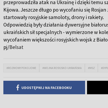
przeprowadziła atak na Ukrainę i dzięki temu s
Kijowa. Jeszcze długo po wycofaniu się Rosjan z
startowały rosyjskie samoloty, drony i rakiety.
Odpowiedzią były działania dywersyjne białoru
ukraińskich sił specjalnych - wymierzone w kole
wycofaniem większości rosyjskich wojsk z Biało
pj/
Belsat
#ROZMOWY POKOJOWE
#WOJNA ROSYJSKO-UKRAIŃSKA
#MSZ
#DYP
UDOSTĘPNIJ NA FACEBOOKU