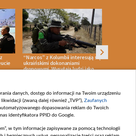
 z
“Narcos” z Kolumbii interesują się
Antonow z 
eucie
ukraińskimi dokonaniami
urwanym z
dronowymi. Wysyłają ludzi jako
informacje
ochotników
Lipsku
ierania danych, dostęp do informacji na Twoim urządzeniu
06 SIERPNIA 2026
WOJNA
06 SIERPNIA 2026
likwidacji (zwaną dalej również „TVP”),
Zaufanych
zautomatyzowanego dopasowania reklam do Twoich
 nas identyfikatora PPID do Google.
em”, w tym informacje zapisywane za pomocą technologii
artnerskie
Moje zgody
 bezpiecznych usług, personalizację treści oraz reklam,