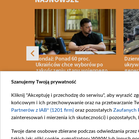
of
4
mi do
Sondaż: Ponad 60 proc.
Dzien
oczyna
Ukraińców chce wyborów po
ukryw
”
zakończeniu stanu wojennego.
gener
Zełenski przegrałby w II turze
Szanujemy Twoją prywatność
Kliknij "Akceptuję i przechodzę do serwisu", aby wyrazić z
IECZEŃSTWO
07 SIERPNIA 2026
POLITYKA
06 SIERPN
końcowym i ich przechowywanie oraz na przetwarzanie Twoi
Item
Partnerów z IAB* (1201 firm)
oraz pozostałych
Zaufanych 
1
zainteresowań i mierzenia ich skuteczności) i pozostałych,
of
10
Twoje dane osobowe zbierane podczas odwiedzania przez 
Katego
takich jak: pliki cookie, sygnalizatory WWW lub innych po