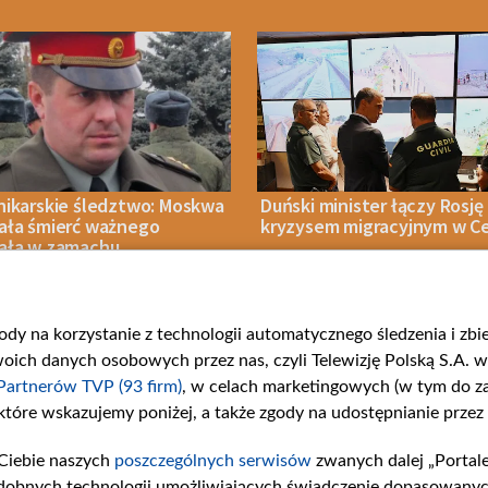
nikarskie śledztwo: Moskwa
Duński minister łączy Rosję
ała śmierć ważnego
kryzysem migracyjnym w C
ała w zamachu
gody na korzystanie z technologii automatycznego śledzenia i zb
IA 2026
WIADOMOŚCI
06 SIERPNIA 2026
POLITYKA
ch danych osobowych przez nas, czyli Telewizję Polską S.A. w 
Partnerów TVP (93 firm)
, w celach marketingowych (w tym do 
 które wskazujemy poniżej, a także zgody na udostępnianie przez
Ciebie naszych
poszczególnych serwisów
zwanych dalej „Portal
rie
Centrum Europy
Serwisy p
dobnych technologii umożliwiających świadczenie dopasowanych i