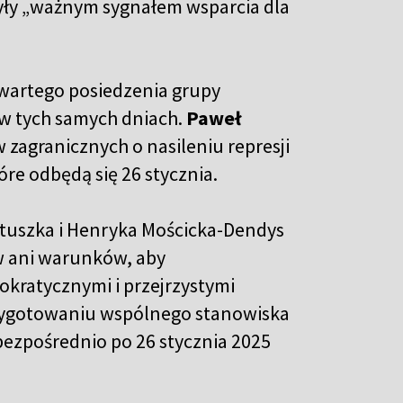
 były „ważnym sygnałem wsparcia dla
zwartego posiedzenia grupy
 w tych samych dniach.
Paweł
zagranicznych o nasileniu represji
óre odbędą się 26 stycznia.
atuszka i Henryka Mościcka-Dendys
aw ani warunków, aby
kratycznymi i przejrzystymi
rzygotowaniu wspólnego stanowiska
bezpośrednio po 26 stycznia 2025