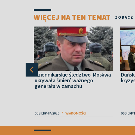
WIĘCEJ NA TEN TEMAT
ZOBACZ
dron z
Dziennikarskie śledztwo: Moskwa
Duński
. Nowe
ukrywała śmierć ważnego
kryzy
ntu w
generała w zamachu
IECZEŃSTWO
06 SIERPNIA 2026
WIADOMOŚCI
06 SIERPN
Item
1