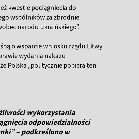
ż kwestie pociągnięcia do
jego wspólników za zbrodnie
wobec narodu ukraińskiego”.
ośbą o wsparcie wniosku rządu Litwy
prawie wydania nakazu
 że Polska „politycznie popiera ten
żliwości wykorzystania
gnięcia odpowiedzialności
enki” – podkreślono w