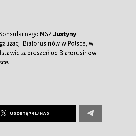
 Konsularnego MSZ
Justyny
alizacji Białorusinów w Polsce, w
stawie zaproszeń od Białorusinów
sce.
UDOSTĘPNIJ NA X