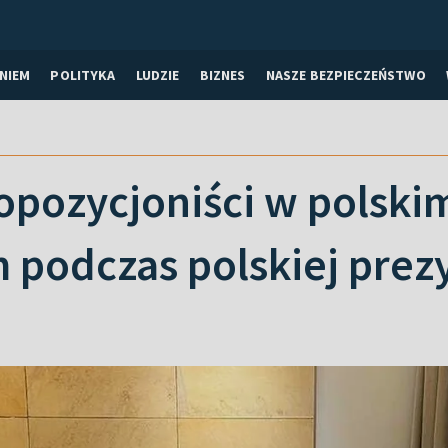
NIEM
POLITYKA
LUDZIE
BIZNES
NASZE BEZPIECZEŃSTWO
opozycjoniści w polski
 podczas polskiej prez