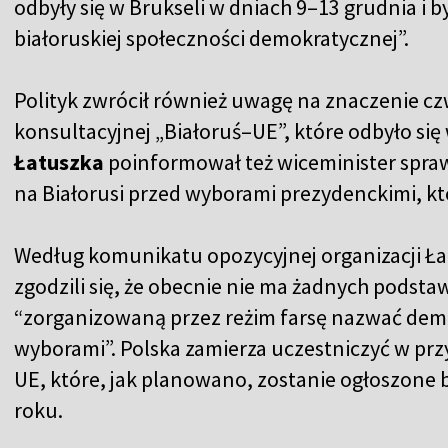
odbyły się w Brukseli w dniach 9–13 grudnia i
białoruskiej społeczności demokratycznej”.
Polityk zwrócił również uwagę na znaczenie c
konsultacyjnej „Białoruś–UE”, które odbyło się
Łatuszka
poinformował też wiceminister spraw 
na Białorusi przed wyborami prezydenckimi, kt
Według komunikatu opozycyjnej organizacji Ł
zgodzili się, że obecnie nie ma żadnych podst
“zorganizowaną przez reżim farsę nazwać demo
wyborami”. Polska zamierza uczestniczyć w p
UE, które, jak planowano, zostanie ogłoszone 
roku.