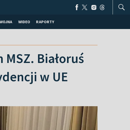
WOJNA
WIDEO
RAPORTY
m MSZ. Białoruś
ydencji w UE