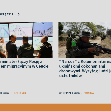
 WIĘCEJ
 minister łączy Rosję z
“Narcos” z Kolumbii interes
sem migracyjnym w Ceucie
ukraińskimi dokonaniami
dronowymi. Wysyłają ludzi 
ochotników
IA 2026
POLITYKA
06 SIERPNIA 2026
WOJNA