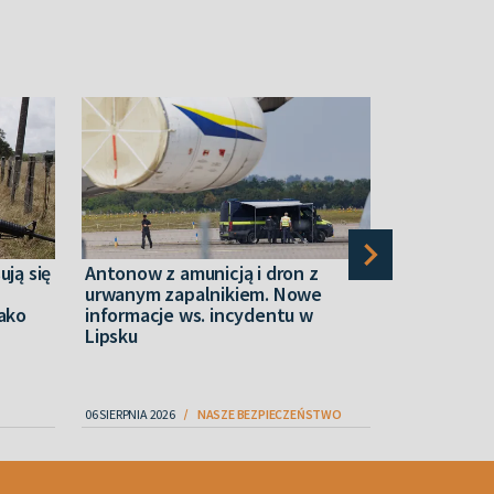
ują się
Antonow z amunicją i dron z
Dziennikar
urwanym zapalnikiem. Nowe
ukrywała ś
jako
informacje ws. incydentu w
generała 
Lipsku
06 SIERPNIA 2026
NASZE BEZPIECZEŃSTWO
06 SIERPNIA 2026