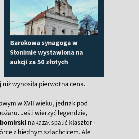
Barokowa synagoga w
Słonimie wystawiona na
aukcji za 50 złotych
iej niż wynosiła pierwotna cena.
kowym w XVII wieku, jednak pod
ożaru. Jeśli wierzyć legendzie,
ubomirski
nakazał spalić klasztor -
córce z biednym szlachcicem. Ale