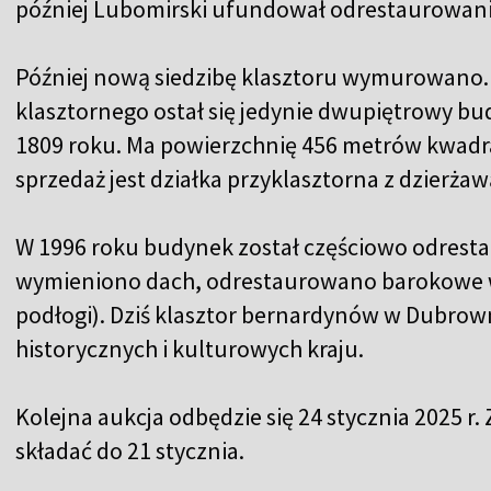
później Lubomirski ufundował odrestaurowan
Później nową siedzibę klasztoru wymurowano.
klasztornego ostał się jedynie dwupiętrowy b
1809 roku. Ma powierzchnię 456 metrów kwadr
sprzedaż jest działka przyklasztorna z dzierżawą
W 1996 roku budynek został częściowo odrest
wymieniono dach, odrestaurowano barokowe w
podłogi). Dziś klasztor bernardynów w Dubrowne
historycznych i kulturowych kraju.
Kolejna aukcja odbędzie się 24 stycznia 2025 r
składać do 21 stycznia.