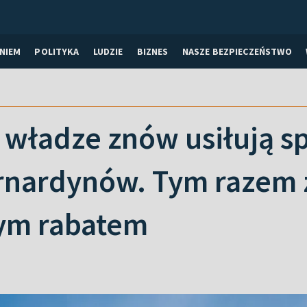
NIEM
POLITYKA
LUDZIE
BIZNES
NASZE BEZPIECZEŃSTWO
e władze znów usiłują 
ernardynów. Tym razem 
ym rabatem