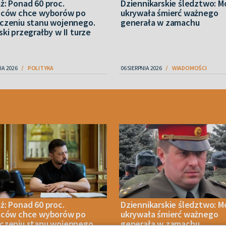
ż: Ponad 60 proc.
Dziennikarskie śledztwo: 
ńców chce wyborów po
ukrywała śmierć ważnego
czeniu stanu wojennego.
generała w zamachu
ki przegrałby w II turze
IA 2026
POLITYKA
06 SIERPNIA 2026
WIADOMOŚCI
ż: Ponad 60 proc.
Dziennikarskie śledztwo: 
ńców chce wyborów po
ukrywała śmierć ważnego
czeniu stanu wojennego.
generała w zamachu