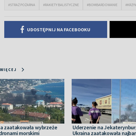
#STRAŻ POŻARNA
#RAKIETY BALISTYCZNE
#BOMBARDOWANIE
#KRZY
UDOSTĘPNIJ NA FACEBOOKU
 WIĘCEJ
na zaatakowała wybrzeże
Uderzenie na Jekaterynbur
 dronami morskimi
Ukraina zaatakowała najbar