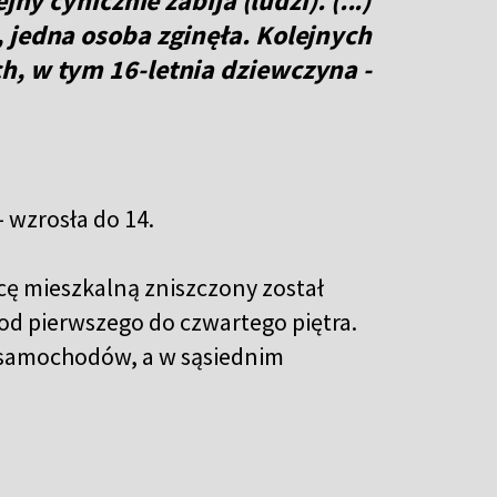
jny cynicznie zabija (ludzi). (...)
 jedna osoba zginęła. Kolejnych
h, w tym 16-letnia dziewczyna -
- wzrosła do 14.
cę mieszkalną zniszczony został
od pierwszego do czwartego piętra.
 samochodów, a w sąsiednim