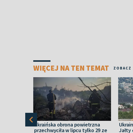
WIĘCEJ NA TEN TEMAT
ZOBACZ
teresują się
Ukraińska obrona powietrzna
Ukrai
mi
przechwyciła w lipcu tylko 29 ze
Jałty