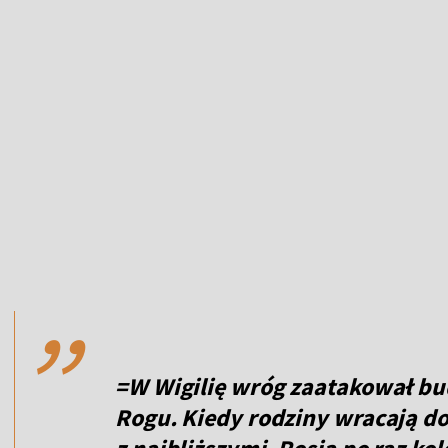
,,
=W Wigilię wróg zaatakował b
Rogu. Kiedy rodziny wracają d