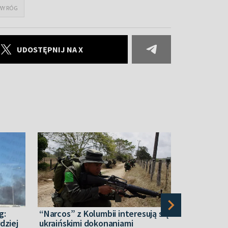
WY RÓG
UDOSTĘPNIJ NA X
g:
“Narcos” z Kolumbii interesują się
Ukraińska 
dziej
ukraińskimi dokonaniami
przechwycił