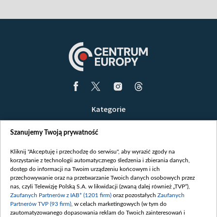
Kategorie
Wiadomości
Szanujemy Twoją prywatność
Wojna
Opinie
Kliknij "Akceptuję i przechodzę do serwisu", aby wyrazić zgody na
korzystanie z technologii automatycznego śledzenia i zbierania danych,
Białoruś / Polska
dostęp do informacji na Twoim urządzeniu końcowym i ich
Czytelnia
przechowywanie oraz na przetwarzanie Twoich danych osobowych przez
nas, czyli Telewizję Polską S.A. w likwidacji (zwaną dalej również „TVP”),
Centrum Europy
Zaufanych Partnerów z IAB* (1201 firm)
oraz pozostałych
Zaufanych
Partnerów TVP (93 firm)
, w celach marketingowych (w tym do
O nas
zautomatyzowanego dopasowania reklam do Twoich zainteresowań i