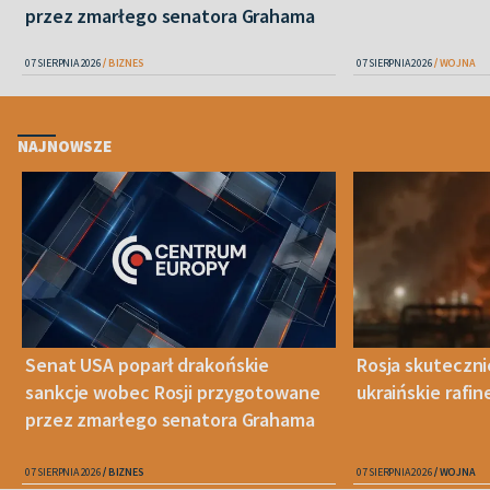
przez zmarłego senatora Grahama
07 SIERPNIA 2026
BIZNES
07 SIERPNIA 2026
WOJNA
NAJNOWSZE
Senat USA poparł drakońskie
Rosja skuteczn
sankcje wobec Rosji przygotowane
ukraińskie rafin
przez zmarłego senatora Grahama
07 SIERPNIA 2026
BIZNES
07 SIERPNIA 2026
WOJNA