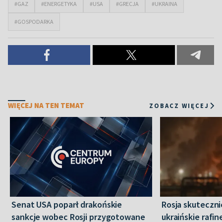
#GAZ
#ENERGETYKA
#USA
#GRECJA
#UKRAINA
#GOSPODARKA
WIĘCEJ NA TEN TEMAT
ZOBACZ WIĘCEJ
Senat USA poparł drakońskie
Rosja skuteczn
sankcje wobec Rosji przygotowane
ukraińskie rafin