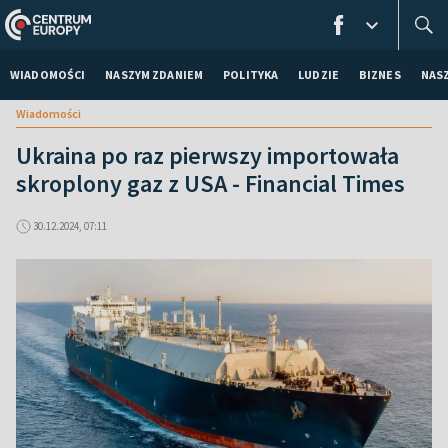
WIADOMOŚCI
NASZYM ZDANIEM
POLITYKA
LUDZIE
BIZNES
NAS
Wiadomości
Ukraina po raz pierwszy importowała
skroplony gaz z USA - Financial Times
30.12.2024, 07:11