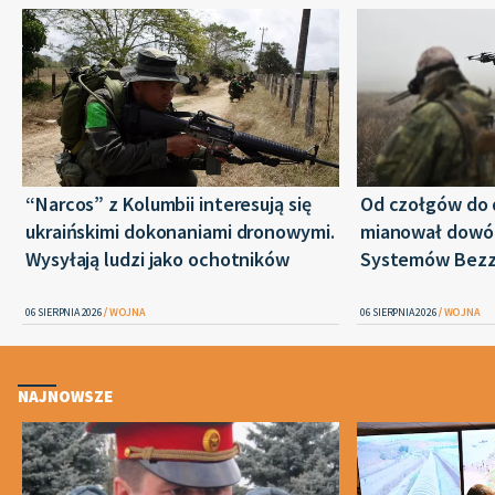
“Narcos” z Kolumbii interesują się
Od czołgów do 
ukraińskimi dokonaniami dronowymi.
mianował dowó
Wysyłają ludzi jako ochotników
Systemów Bez
06 SIERPNIA 2026
WOJNA
06 SIERPNIA 2026
WOJNA
NAJNOWSZE