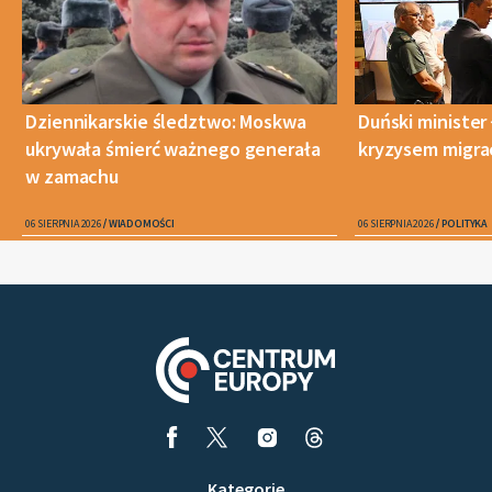
Dziennikarskie śledztwo: Moskwa
Duński minister 
ukrywała śmierć ważnego generała
kryzysem migra
w zamachu
06 SIERPNIA 2026
WIADOMOŚCI
06 SIERPNIA 2026
POLITYKA
Kategorie