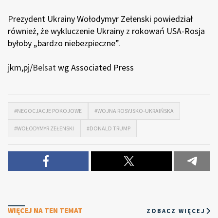
P
rezydent Ukrainy Wołodymyr Zełenski powiedział
również, że wykluczenie Ukrainy z rokowań USA-Rosja
byłoby „bardzo niebezpieczne”.
j
km,pj/
Belsat
wg Associated Press
#NEGOCJACJE POKOJOWE
#WOJNA ROSYJSKO-UKRAIŃSKA
#WOŁODYMYR ZEŁENSKI
#DONALD TRUMP
WIĘCEJ NA TEN TEMAT
ZOBACZ WIĘCEJ