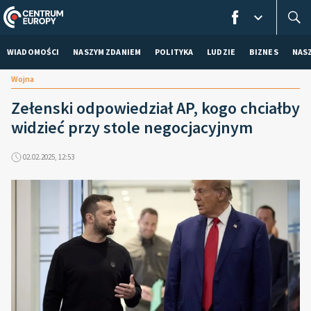
WIADOMOŚCI
NASZYM ZDANIEM
POLITYKA
LUDZIE
BIZNES
NAS
Wojna
Zełenski odpowiedział AP, kogo chciałby
widzieć przy stole negocjacyjnym
02.02.2025, 12:53